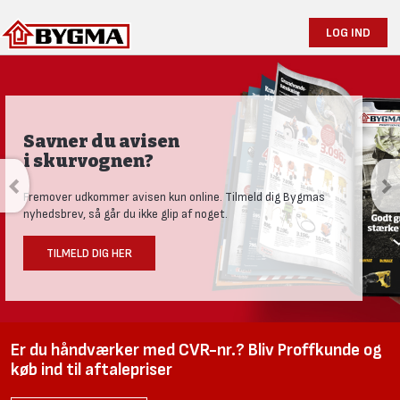
LOG IND
Produktnyheder og tests
Se vores nye univers med aktuelle nyheder til den nysgerrige
håndværker.
LÆS MERE HER
Er du håndværker med CVR-nr.? Bliv Proffkunde og
køb ind til aftalepriser