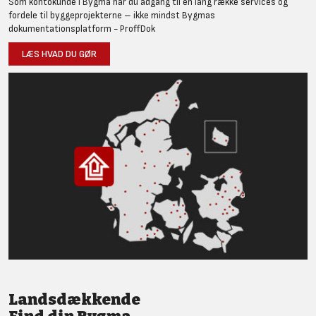
Som kontokunde i Bygma har du adgang til en lang række services og
fordele til byggeprojekterne – ikke mindst Bygmas
dokumentationsplatform - ProffDok
LÆS HVAD DU GØR
Landsdækkende