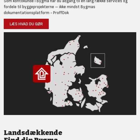
Som kontokunde i Bygma har du adgang til en lang række services og
fordele til byggeprojekterne – ikke mindst Bygmas
dokumentationsplatform - ProffDok
LÆS HVAD DU GØR
Landsdækkende