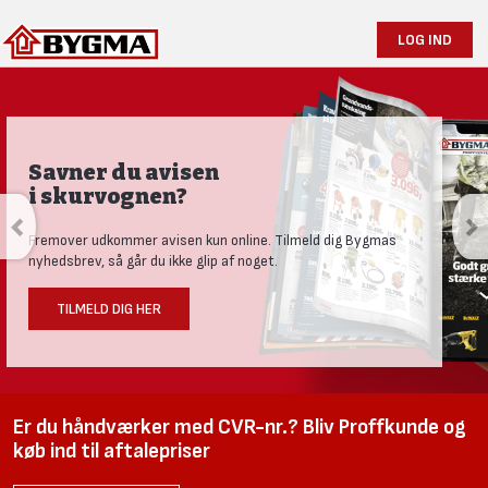
LOG IND
Savner du avisen
i skurvognen?
Fremover udkommer avisen kun online. Tilmeld dig Bygmas
nyhedsbrev, så går du ikke glip af noget.
TILMELD DIG HER
Er du håndværker med CVR-nr.? Bliv Proffkunde og
køb ind til aftalepriser