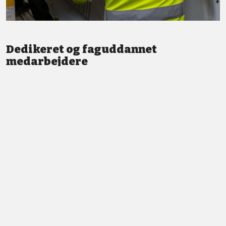
Dedikeret og faguddannet
medarbejdere
Vi står altid klar med god service og professionel vejledning.
LÆS MERE