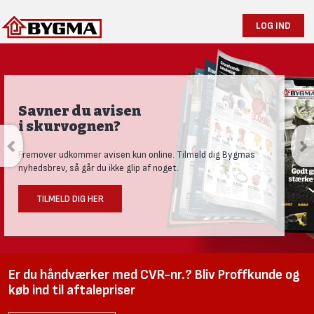
LOG IND
Produktnyheder og tests
Se vores nye univers med aktuelle nyheder til den nysgerrige
håndværker.
LÆS MERE HER
Er du håndværker med CVR-nr.? Bliv Proffkunde og
køb ind til aftalepriser