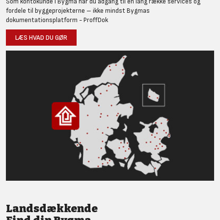
Som kontokunde i Bygma har du adgang til en lang række services og
fordele til byggeprojekterne – ikke mindst Bygmas
dokumentationsplatform - ProffDok
LÆS HVAD DU GØR
Landsdækkende