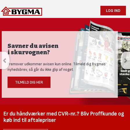
LOG IND
Savner du avisen
i skurvognen?
Fremover udkommer avisen kun online. Tilmeld dig Bygmas
nyhedsbrev, så går du ikke glip af noget.
TILMELD DIG HER
Er du håndværker med CVR-nr.? Bliv Proffkunde og
køb ind til aftalepriser