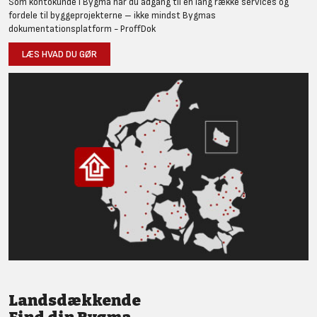
Som kontokunde i Bygma har du adgang til en lang række services og
fordele til byggeprojekterne – ikke mindst Bygmas
dokumentationsplatform - ProffDok
LÆS HVAD DU GØR
Landsdækkende