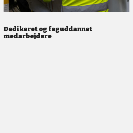
Dedikeret og faguddannet
medarbejdere
Vi står altid klar med god service og professionel vejledning.
LÆS MERE