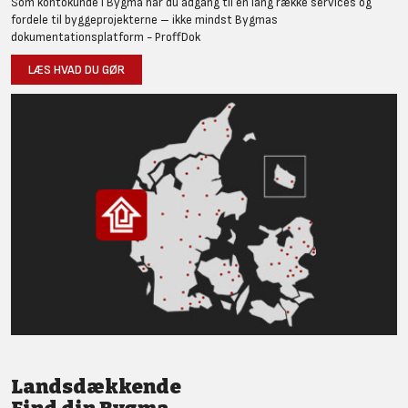
Som kontokunde i Bygma har du adgang til en lang række services og
fordele til byggeprojekterne – ikke mindst Bygmas
dokumentationsplatform - ProffDok
LÆS HVAD DU GØR
Landsdækkende