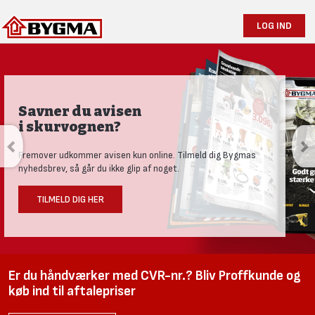
LOG IND
Savner du avisen
i skurvognen?
Fremover udkommer avisen kun online. Tilmeld dig Bygmas
nyhedsbrev, så går du ikke glip af noget.
TILMELD DIG HER
Er du håndværker med CVR-nr.? Bliv Proffkunde og
køb ind til aftalepriser