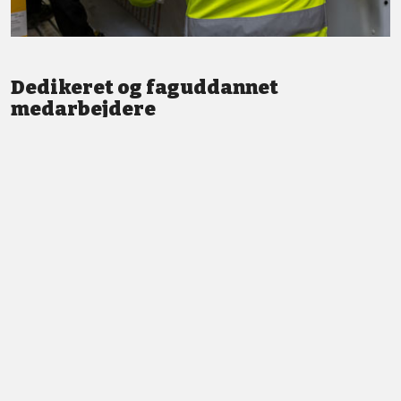
Dedikeret og faguddannet
medarbejdere
Vi står altid klar med god service og professionel vejledning.
LÆS MERE