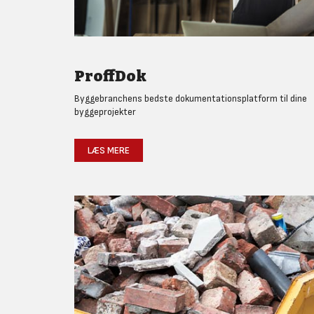
ProffDok
Byggebranchens bedste dokumentationsplatform til dine
byggeprojekter
LÆS MERE