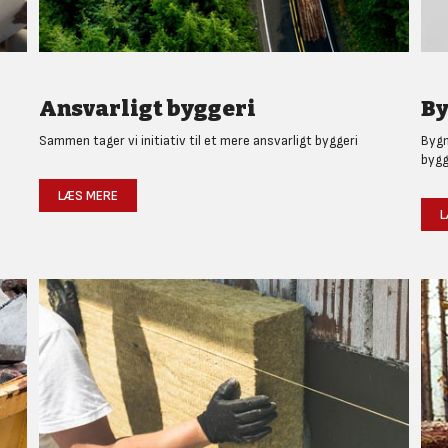
Ansvarligt byggeri
By
Sammen tager vi initiativ til et mere ansvarligt byggeri
Bygm
bygg
LÆS MERE
L