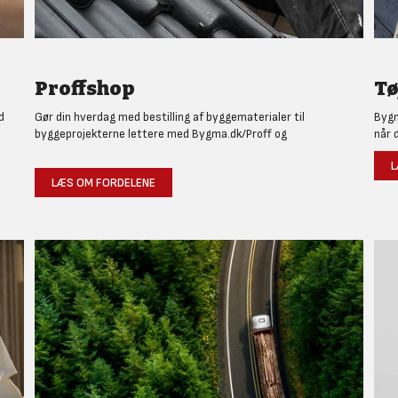
Proffshop
Tø
d
Gør din hverdag med bestilling af byggematerialer til
Bygm
byggeprojekterne lettere med Bygma.dk/Proff og
når 
L
LÆS OM FORDELENE