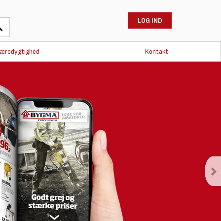
LOG IND
æredygtighed
Kontakt