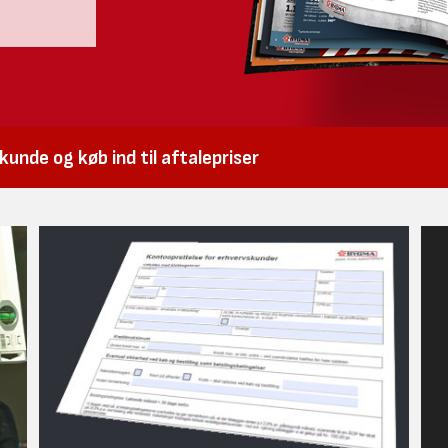
unde og køb ind til aftalepriser