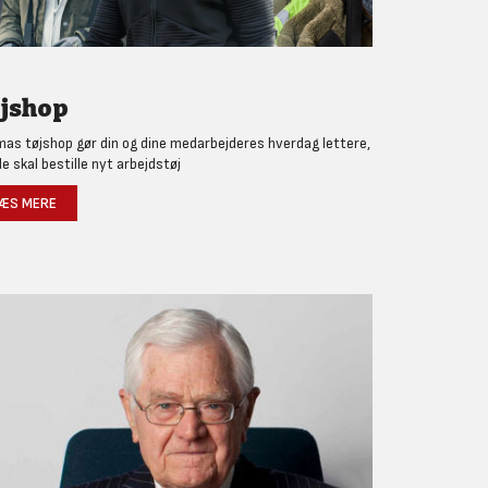
jshop
as tøjshop gør din og dine medarbejderes hverdag lettere,
de skal bestille nyt arbejdstøj
ÆS MERE