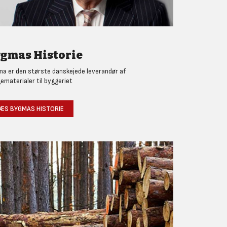
gmas Historie
a er den største danskejede leverandør af
ematerialer til byggeriet
ÆS BYGMAS HISTORIE