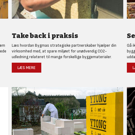
Take back i praksis
Se
nem
Læs hvordan Bygmas strategiske partnerskaber hjælper din
Gå i
rede
virksomhed med, at spare miljøet for unødvendig CO2-
bygg
udledning relateret til mange forskellige byggematerialer.
udda
LÆS MERE
L