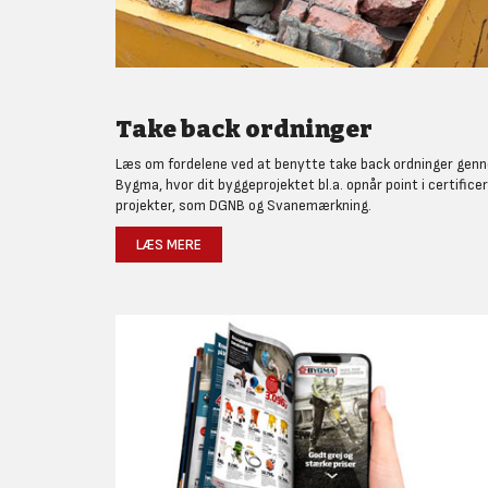
Take back ordninger
Læs om fordelene ved at benytte take back ordninger gen
Bygma, hvor dit byggeprojektet bl.a. opnår point i certifice
projekter, som DGNB og Svanemærkning.
LÆS MERE