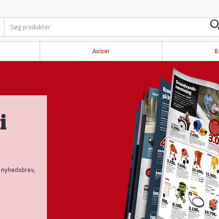
Aviser
B
i
 nyhedsbrev,