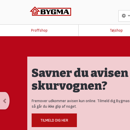
Proffshop
Tøjshop
Savner du avisen 
skurvognen?
Fremover udkommer avisen kun online. Tilmeld dig Bygmas
så går du ikke glip af noget.
TILMELD DIG HER