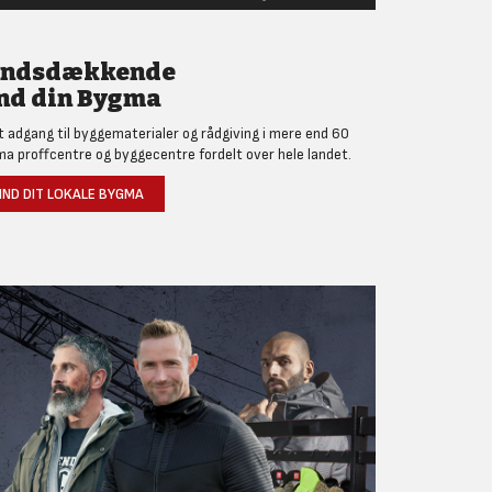
andsdækkende
nd din Bygma
et adgang til byggematerialer og rådgiving i mere end 60
a proffcentre og byggecentre fordelt over hele landet.
IND DIT LOKALE BYGMA