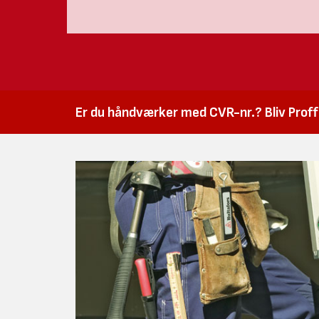
Er du håndværker med CVR-nr.? Bliv Proffk