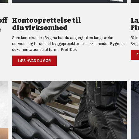
ff
Kontooprettelse til
L
din virksomhed
Fi
f
Som kontokunde i Bygma har du adgang til en lang række
Få l
services og fordele til byggeprojekterne – ikke mindst Bygmas
Bygm
dokumentationsplatform - ProffDok
F
LÆS HVAD DU GØR