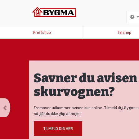
Proffshop
Tøjshop
Savner du avisen 
skurvognen?
Fremover udkommer avisen kun online. Tilmeld dig Bygmas
så går du ikke glip af noget.
TILMELD DIG HER