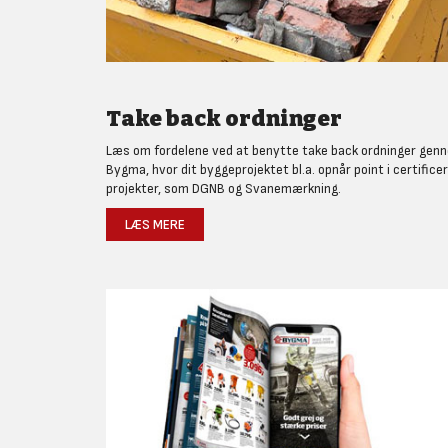
Take back ordninger
Læs om fordelene ved at benytte take back ordninger gen
Bygma, hvor dit byggeprojektet bl.a. opnår point i certifice
projekter, som DGNB og Svanemærkning.
LÆS MERE