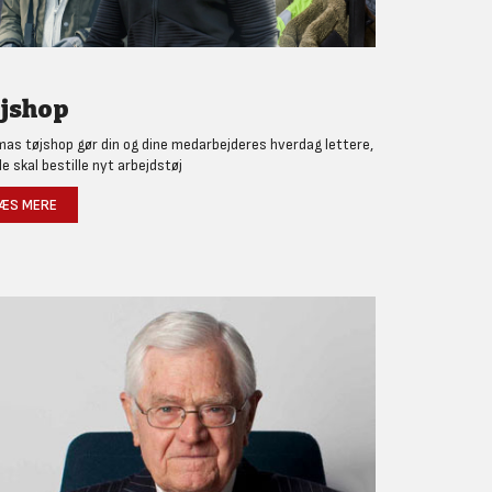
jshop
as tøjshop gør din og dine medarbejderes hverdag lettere,
de skal bestille nyt arbejdstøj
ÆS MERE