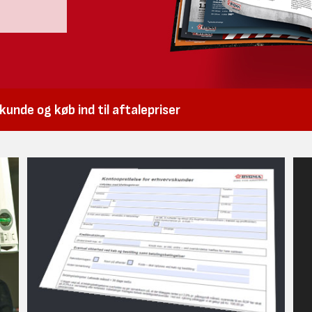
unde og køb ind til aftalepriser