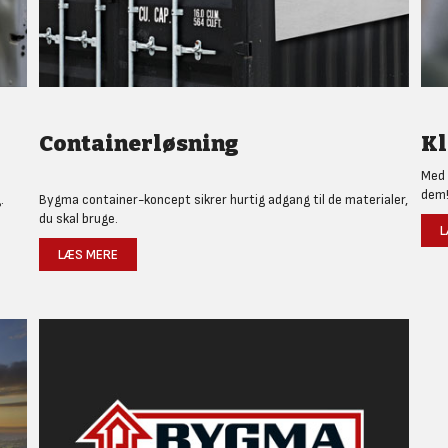
Containerløsning
Kl
Med 
dem
.
Bygma container-koncept sikrer hurtig adgang til de materialer,
du skal bruge.
L
LÆS MERE