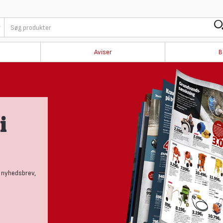
Aviser
B
i
 nyhedsbrev,