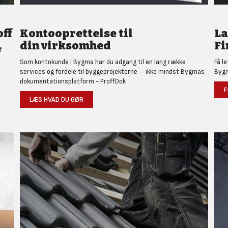
ff
Kontooprettelse til
L
din virksomhed
Fi
f
Som kontokunde i Bygma har du adgang til en lang række
Få l
services og fordele til byggeprojekterne – ikke mindst Bygmas
Bygm
dokumentationsplatform - ProffDok
F
LÆS HVAD DU GØR