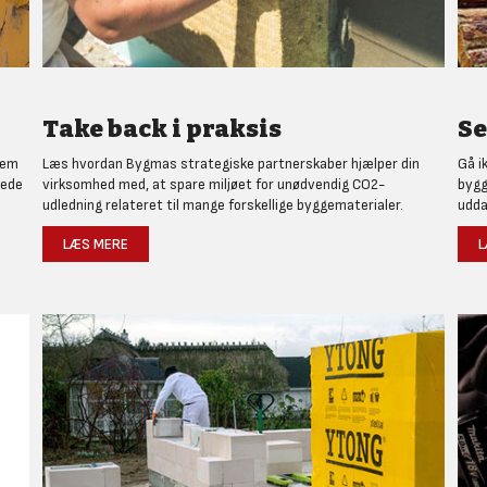
Take back i praksis
Se
nem
Læs hvordan Bygmas strategiske partnerskaber hjælper din
Gå i
rede
virksomhed med, at spare miljøet for unødvendig CO2-
bygg
udledning relateret til mange forskellige byggematerialer.
udda
LÆS MERE
L