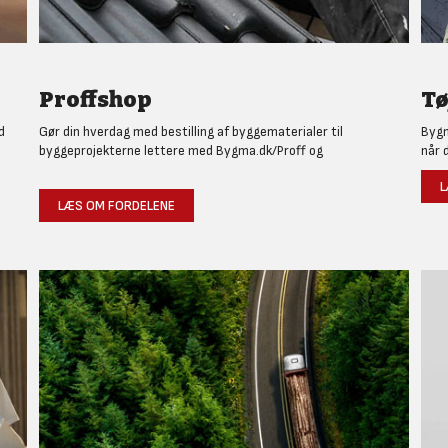
Proffshop
Tø
d
Gør din hverdag med bestilling af byggematerialer til
Bygm
byggeprojekterne lettere med Bygma.dk/Proff og
når 
L
LÆS OM FORDELENE