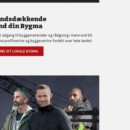
andsdækkende
nd din Bygma
et adgang til byggematerialer og rådgiving i mere end 60
a proffcentre og byggecentre fordelt over hele landet.
IND DIT LOKALE BYGMA