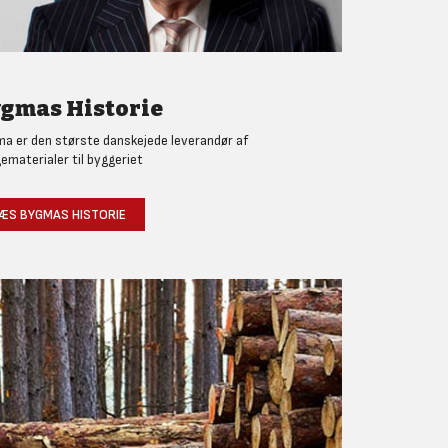
gmas Historie
a er den største danskejede leverandør af
ematerialer til byggeriet
ÆS BYGMAS HISTORIE