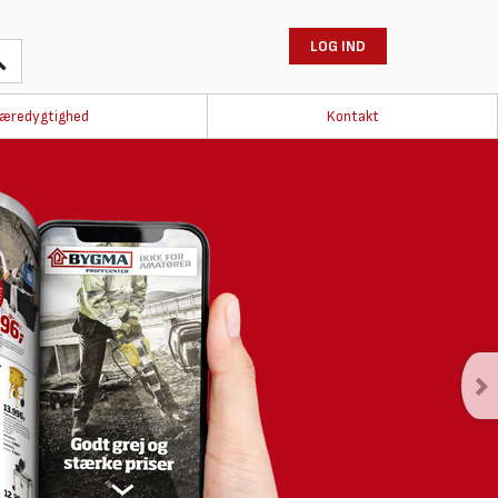
LOG IND
æredygtighed
Kontakt