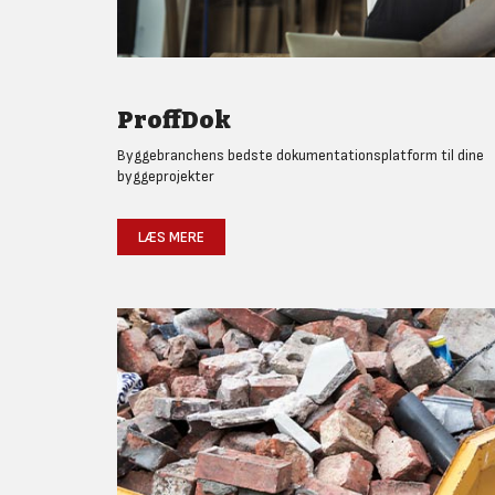
ProffDok
Byggebranchens bedste dokumentationsplatform til dine
byggeprojekter
LÆS MERE