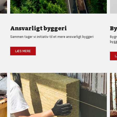
Ansvarligt byggeri
By
Sammen tager vi initiativ til et mere ansvarligt byggeri
Bygm
bygg
LÆS MERE
L