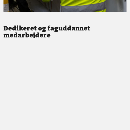
Dedikeret og faguddannet
medarbejdere
Vi står altid klar med god service og professionel vejledning.
LÆS MERE