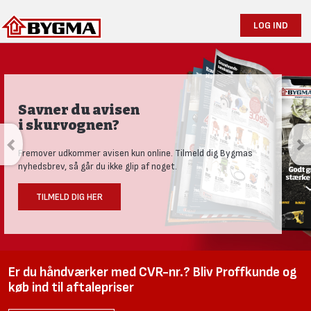
LOG IND
Produktnyheder og tests
Se vores nye univers med aktuelle nyheder til den nysgerrige
håndværker.
LÆS MERE HER
Er du håndværker med CVR-nr.? Bliv Proffkunde og
køb ind til aftalepriser