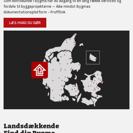
Som kontokunde i Bygma har du adgang til en lang række services og
fordele til byggeprojekterne – ikke mindst Bygmas
dokumentationsplatform - ProffDok
LÆS HVAD DU GØR
Landsdækkende