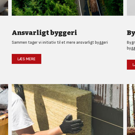
Ansvarligt byggeri
By
Sammen tager vi initiativ til et mere ansvarligt byggeri
Bygm
bygg
LÆS MERE
L