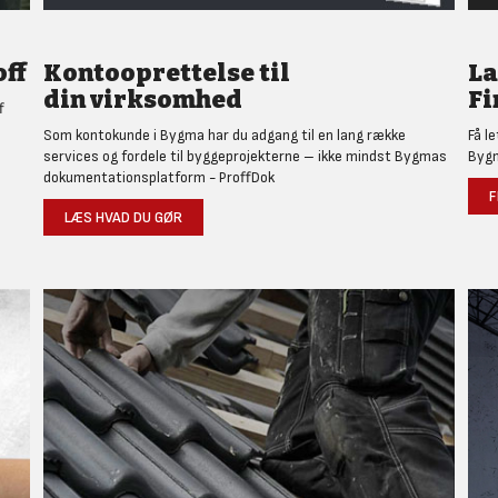
ff
Kontooprettelse til
L
din virksomhed
Fi
f
Som kontokunde i Bygma har du adgang til en lang række
Få l
services og fordele til byggeprojekterne – ikke mindst Bygmas
Bygm
dokumentationsplatform - ProffDok
F
LÆS HVAD DU GØR