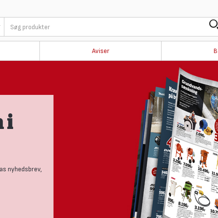
Aviser
B
i
 nyhedsbrev,