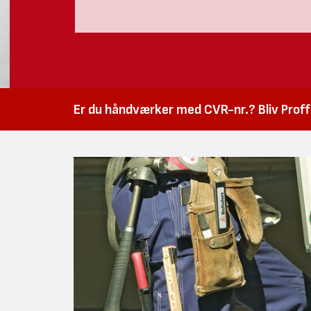
Er du håndværker med CVR-nr.? Bliv Proffk