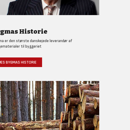
gmas Historie
a er den største danskejede leverandør af
ematerialer til byggeriet
ÆS BYGMAS HISTORIE