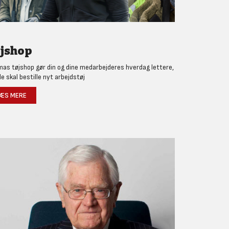
jshop
as tøjshop gør din og dine medarbejderes hverdag lettere,
de skal bestille nyt arbejdstøj
ÆS MERE