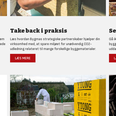
Take back i praksis
Se
nem
Læs hvordan Bygmas strategiske partnerskaber hjælper din
Gå i
rede
virksomhed med, at spare miljøet for unødvendig CO2-
bygg
udledning relateret til mange forskellige byggematerialer.
udda
LÆS MERE
L