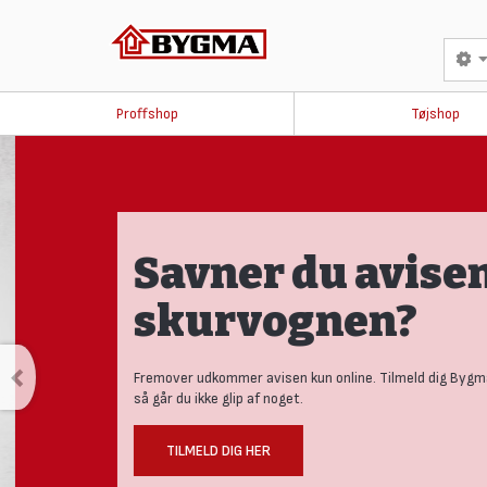
Proffshop
Tøjshop
Savner du avisen 
skurvognen?
Fremover udkommer avisen kun online. Tilmeld dig Bygmas
så går du ikke glip af noget.
TILMELD DIG HER