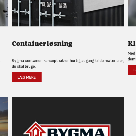
Containerløsning
Kl
Med 
dem
.
Bygma container-koncept sikrer hurtig adgang til de materialer,
du skal bruge.
L
LÆS MERE