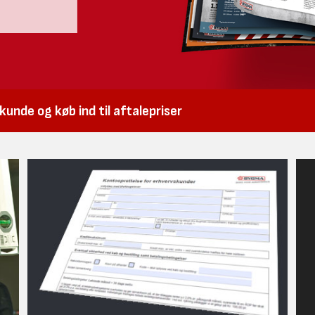
unde og køb ind til aftalepriser