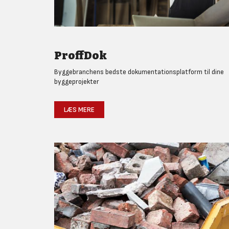
ProffDok
Byggebranchens bedste dokumentationsplatform til dine
byggeprojekter
LÆS MERE