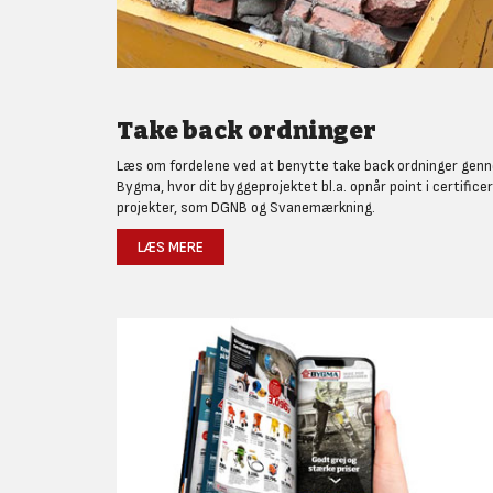
Take back ordninger
Læs om fordelene ved at benytte take back ordninger gen
Bygma, hvor dit byggeprojektet bl.a. opnår point i certifice
projekter, som DGNB og Svanemærkning.
LÆS MERE