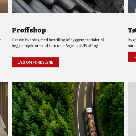
Proffshop
Tø
d
Gør din hverdag med bestilling af byggematerialer til
Bygm
byggeprojekterne lettere med Bygma.dk/Proff og
når 
L
LÆS OM FORDELENE