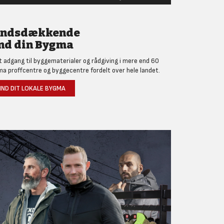
andsdækkende
nd din Bygma
et adgang til byggematerialer og rådgiving i mere end 60
a proffcentre og byggecentre fordelt over hele landet.
IND DIT LOKALE BYGMA