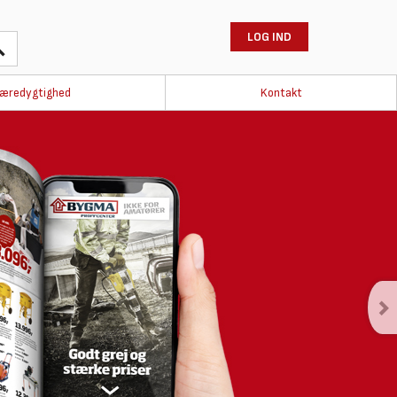
LOG IND
æredygtighed
Kontakt