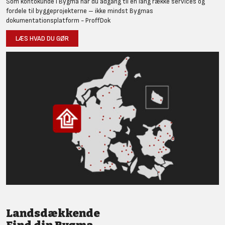
Som kontokunde i Bygma har du adgang til en lang række services og
fordele til byggeprojekterne – ikke mindst Bygmas
dokumentationsplatform - ProffDok
LÆS HVAD DU GØR
Landsdækkende