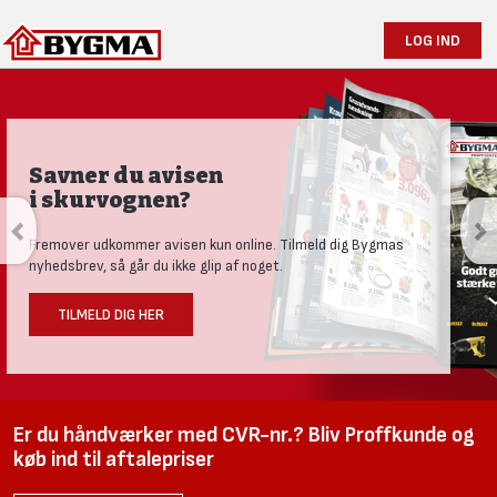
LOG IND
Produktnyheder og tests
Se vores nye univers med aktuelle nyheder til den nysgerrige
håndværker.
LÆS MERE HER
Er du håndværker med CVR-nr.? Bliv Proffkunde og
køb ind til aftalepriser