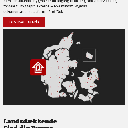
Som kontokunde i Bygma har du adgang til en lang række services og
fordele til byggeprojekterne – ikke mindst Bygmas
dokumentationsplatform - ProffDok
LÆS HVAD DU GØR
Landsdækkende