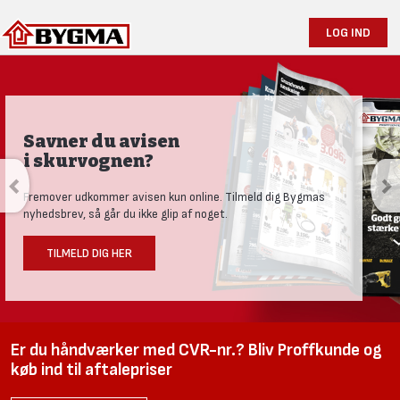
LOG IND
Savner du avisen
i skurvognen?
Fremover udkommer avisen kun online. Tilmeld dig Bygmas
nyhedsbrev, så går du ikke glip af noget.
TILMELD DIG HER
Er du håndværker med CVR-nr.? Bliv Proffkunde og
køb ind til aftalepriser