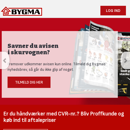
LOG IND
Savner du avisen
i skurvognen?
Fremover udkommer avisen kun online. Tilmeld dig Bygmas
nyhedsbrev, så går du ikke glip af noget.
TILMELD DIG HER
Er du håndværker med CVR-nr.? Bliv Proffkunde og
køb ind til aftalepriser