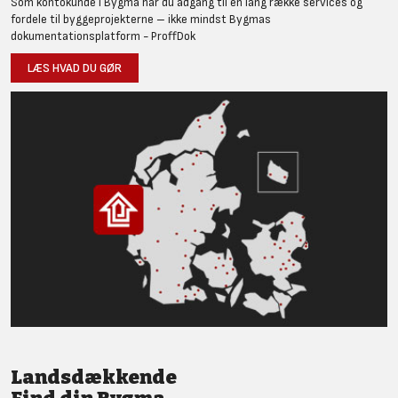
Som kontokunde i Bygma har du adgang til en lang række services og
fordele til byggeprojekterne – ikke mindst Bygmas
dokumentationsplatform - ProffDok
LÆS HVAD DU GØR
Landsdækkende