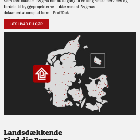
Som kontokunde i Bygma har du adgang til en lang række services og
fordele til byggeprojekterne – ikke mindst Bygmas
dokumentationsplatform - ProffDok
LÆS HVAD DU GØR
Landsdækkende