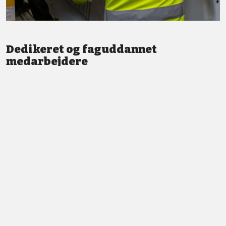
Dedikeret og faguddannet
medarbejdere
Vi står altid klar med god service og professionel vejledning.
LÆS MERE