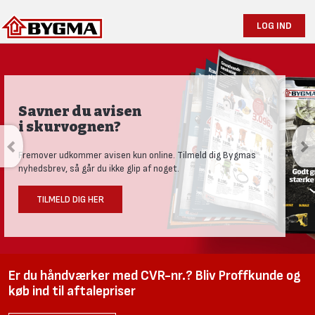
LOG IND
Savner du avisen
i skurvognen?
Fremover udkommer avisen kun online. Tilmeld dig Bygmas
nyhedsbrev, så går du ikke glip af noget.
TILMELD DIG HER
Er du håndværker med CVR-nr.? Bliv Proffkunde og
køb ind til aftalepriser