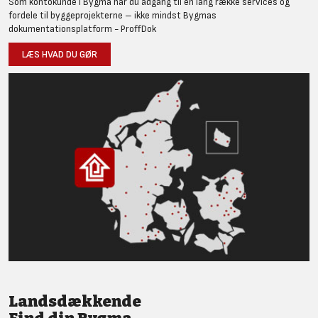
Som kontokunde i Bygma har du adgang til en lang række services og
fordele til byggeprojekterne – ikke mindst Bygmas
dokumentationsplatform - ProffDok
LÆS HVAD DU GØR
Landsdækkende