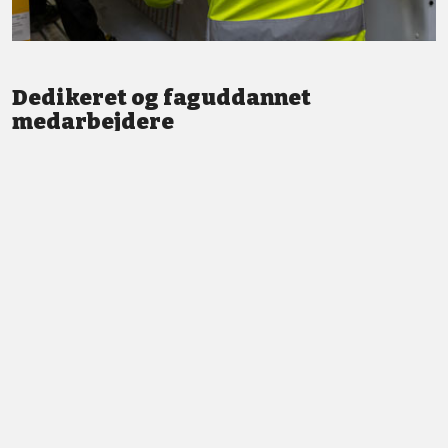
Dedikeret og faguddannet
medarbejdere
Vi står altid klar med god service og professionel vejledning.
LÆS MERE