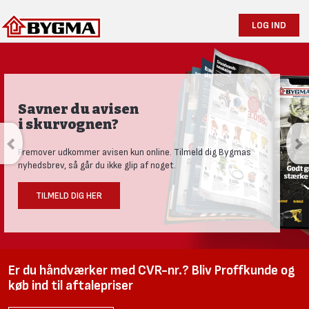
LOG IND
Produktnyheder og tests
Se vores nye univers med aktuelle nyheder til den nysgerrige
håndværker.
LÆS MERE HER
Er du håndværker med CVR-nr.? Bliv Proffkunde og
køb ind til aftalepriser