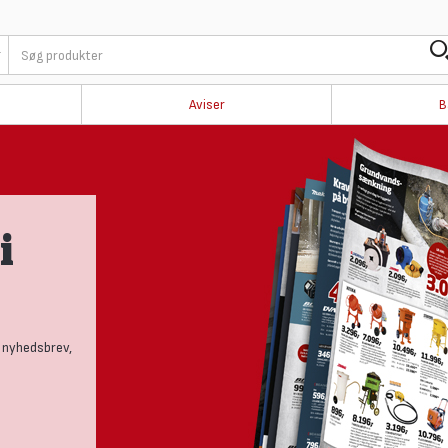
Aviser
B
i
 nyhedsbrev,