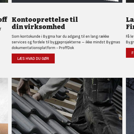
ff
Kontooprettelse til
L
din virksomhed
Fi
f
Som kontokunde i Bygma har du adgang til en lang række
Få l
services og fordele til byggeprojekterne – ikke mindst Bygmas
Bygm
dokumentationsplatform - ProffDok
F
LÆS HVAD DU GØR