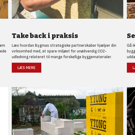
Take back i praksis
Se
nem
Læs hvordan Bygmas strategiske partnerskaber hjælper din
Gå i
rede
virksomhed med, at spare miljøet for unødvendig CO2-
bygg
udledning relateret til mange forskellige byggematerialer.
udda
LÆS MERE
L