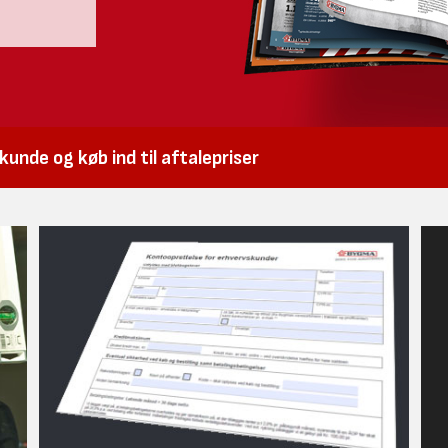
unde og køb ind til aftalepriser