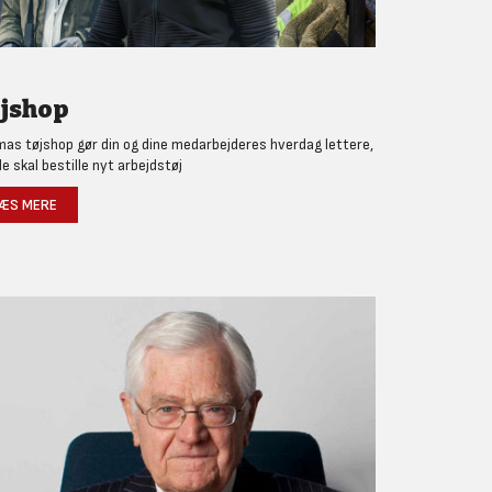
jshop
as tøjshop gør din og dine medarbejderes hverdag lettere,
de skal bestille nyt arbejdstøj
ÆS MERE