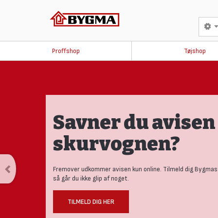
Proffshop
Tøjshop
Savner du avisen 
skurvognen?
Fremover udkommer avisen kun online. Tilmeld dig Bygmas
så går du ikke glip af noget.
TILMELD DIG HER