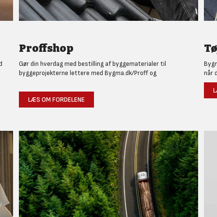
Proffshop
Tø
d
Gør din hverdag med bestilling af byggematerialer til
Bygm
byggeprojekterne lettere med Bygma.dk/Proff og
når 
L
LÆS OM FORDELENE