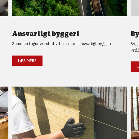
Ansvarligt byggeri
By
Sammen tager vi initiativ til et mere ansvarligt byggeri
Bygm
bygg
LÆS MERE
L