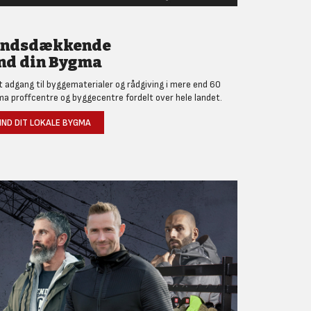
andsdækkende
nd din Bygma
et adgang til byggematerialer og rådgiving i mere end 60
a proffcentre og byggecentre fordelt over hele landet.
IND DIT LOKALE BYGMA