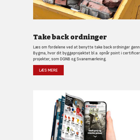
Take back ordninger
Læs om fordelene ved at benytte take back ordninger gen
Bygma, hvor dit byggeprojektet bl.a. opnår point i certifice
projekter, som DGNB og Svanemærkning.
LÆS MERE