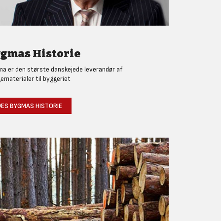
gmas Historie
a er den største danskejede leverandør af
ematerialer til byggeriet
ÆS BYGMAS HISTORIE