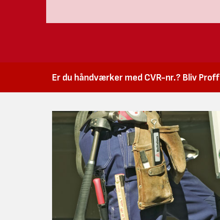
Er du håndværker med CVR-nr.? Bliv Proffk