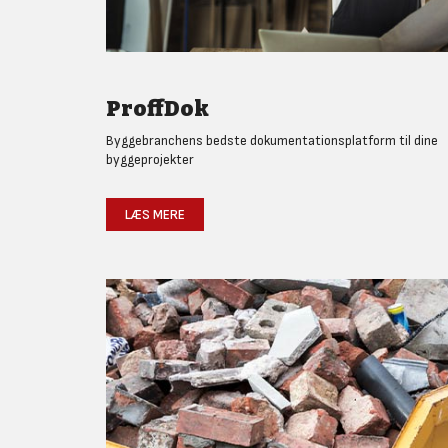
ProffDok
Byggebranchens bedste dokumentationsplatform til dine
byggeprojekter
LÆS MERE