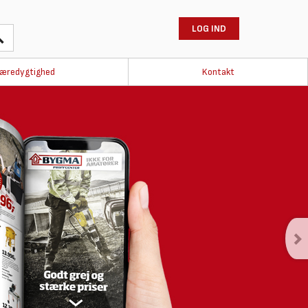
LOG IND
æredygtighed
Kontakt