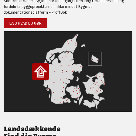
Som kontokunde i Bygma har du adgang til en lang række services og
fordele til byggeprojekterne – ikke mindst Bygmas
dokumentationsplatform - ProffDok
LÆS HVAD DU GØR
Landsdækkende