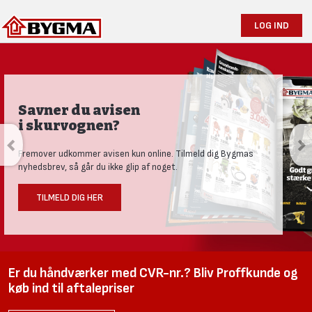
LOG IND
Savner du avisen
i skurvognen?
Fremover udkommer avisen kun online. Tilmeld dig Bygmas
nyhedsbrev, så går du ikke glip af noget.
TILMELD DIG HER
Er du håndværker med CVR-nr.? Bliv Proffkunde og
køb ind til aftalepriser