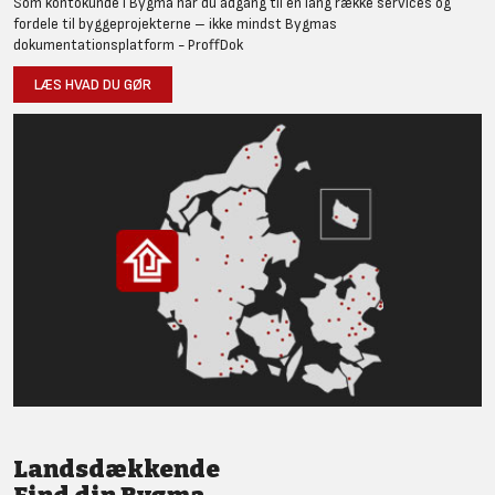
Som kontokunde i Bygma har du adgang til en lang række services og
fordele til byggeprojekterne – ikke mindst Bygmas
dokumentationsplatform - ProffDok
LÆS HVAD DU GØR
Landsdækkende