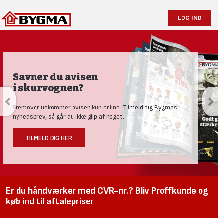
LOG IND
Produktnyheder og tests
Se vores nye univers med aktuelle nyheder til den nysgerrige
håndværker.
LÆS MERE HER
Er du håndværker med CVR-nr.? Bliv Proffkunde og
køb ind til aftalepriser