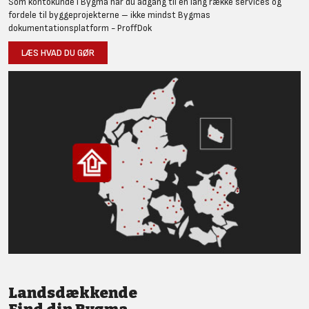
Som kontokunde i Bygma har du adgang til en lang række services og
fordele til byggeprojekterne – ikke mindst Bygmas
dokumentationsplatform - ProffDok
LÆS HVAD DU GØR
Landsdækkende