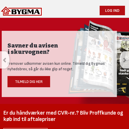
LOG IND
Savner du avisen
i skurvognen?
Fremover udkommer avisen kun online. Tilmeld dig Bygmas
nyhedsbrev, så går du ikke glip af noget.
TILMELD DIG HER
Er du håndværker med CVR-nr.? Bliv Proffkunde og
køb ind til aftalepriser