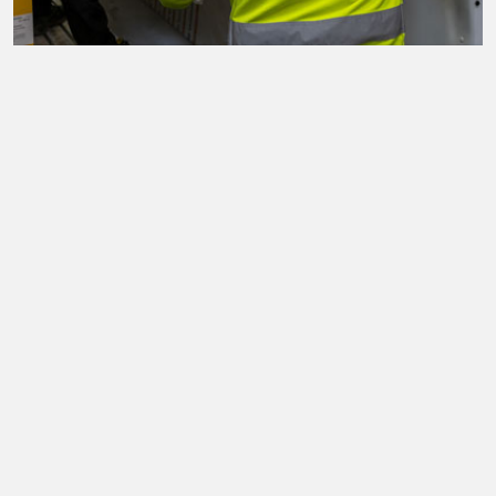
Dedikeret og faguddannet
medarbejdere
Vi står altid klar med god service og professionel vejledning.
LÆS MERE