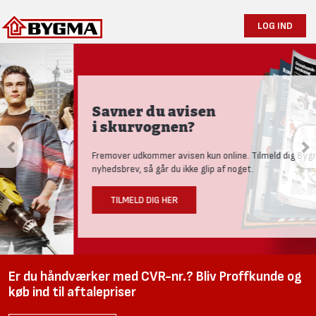
LOG IND
Savner du avisen
i skurvognen?
Fremover udkommer avisen kun online. Tilmeld dig Bygmas
nyhedsbrev, så går du ikke glip af noget.
TILMELD DIG HER
Er du håndværker med CVR-nr.? Bliv Proffkunde og
køb ind til aftalepriser