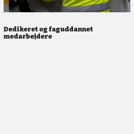
Dedikeret og faguddannet
medarbejdere
Vi står altid klar med god service og professionel vejledning.
LÆS MERE