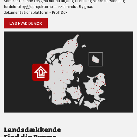
Som kontokunde i Bygma har du adgang til en lang række services og
fordele til byggeprojekterne – ikke mindst Bygmas
dokumentationsplatform - ProffDok
LÆS HVAD DU GØR
Landsdækkende