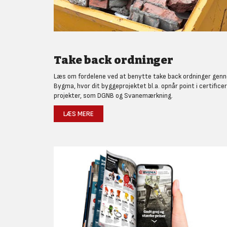
Take back ordninger
Læs om fordelene ved at benytte take back ordninger gen
Bygma, hvor dit byggeprojektet bl.a. opnår point i certifice
projekter, som DGNB og Svanemærkning.
LÆS MERE