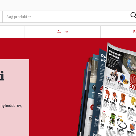
Aviser
B
i
 nyhedsbrev,