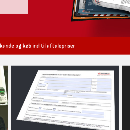
unde og køb ind til aftalepriser