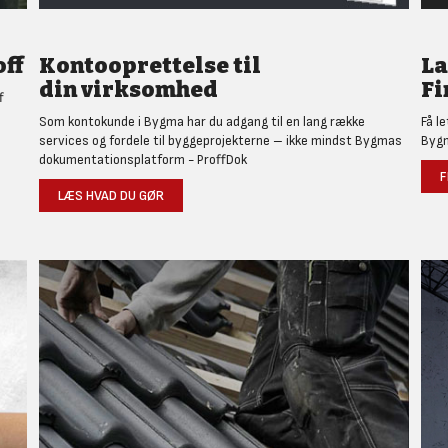
ff
Kontooprettelse til
L
din virksomhed
Fi
f
Som kontokunde i Bygma har du adgang til en lang række
Få l
services og fordele til byggeprojekterne – ikke mindst Bygmas
Bygm
dokumentationsplatform - ProffDok
F
LÆS HVAD DU GØR