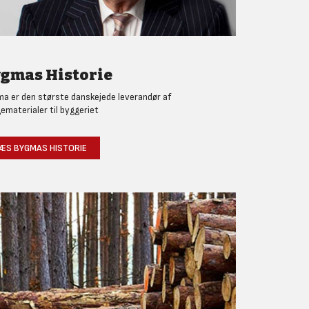
gmas Historie
a er den største danskejede leverandør af
ematerialer til byggeriet
ÆS BYGMAS HISTORIE