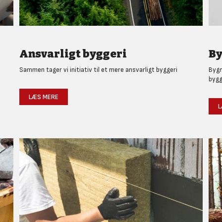
Ansvarligt byggeri
By
Sammen tager vi initiativ til et mere ansvarligt byggeri
Bygm
bygg
LÆS MERE
L