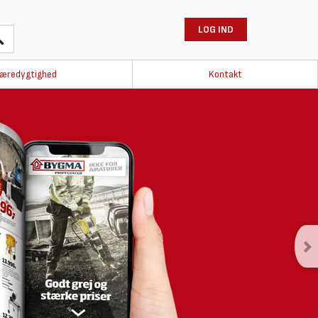
LOG IND
æredygtighed
Kontakt