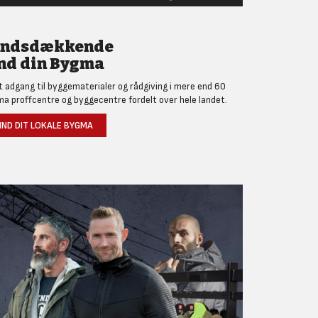
andsdækkende
nd din Bygma
et adgang til byggematerialer og rådgiving i mere end 60
a proffcentre og byggecentre fordelt over hele landet.
IND DIT LOKALE BYGMA