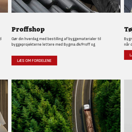
Proffshop
Tø
d
Gør din hverdag med bestilling af byggematerialer til
Bygm
byggeprojekterne lettere med Bygma.dk/Proff og
når 
L
LÆS OM FORDELENE