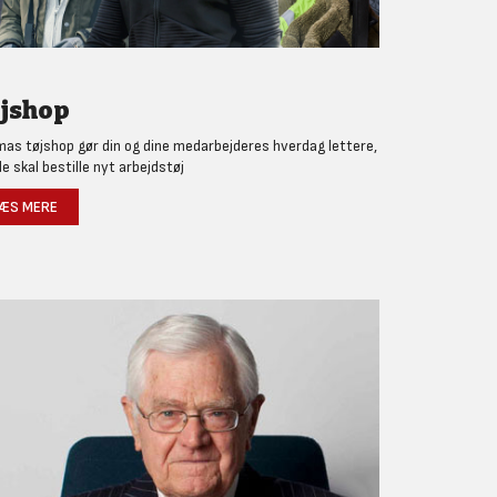
jshop
as tøjshop gør din og dine medarbejderes hverdag lettere,
de skal bestille nyt arbejdstøj
ÆS MERE