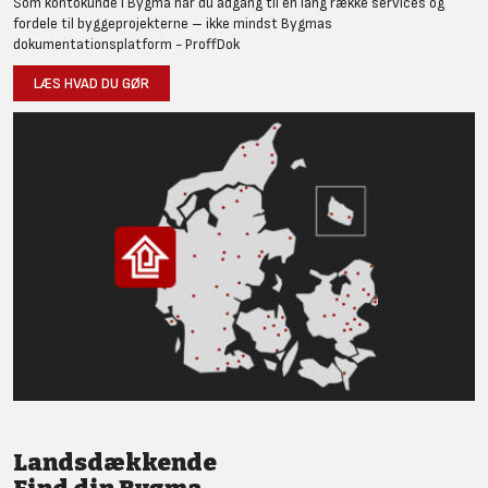
Som kontokunde i Bygma har du adgang til en lang række services og
fordele til byggeprojekterne – ikke mindst Bygmas
dokumentationsplatform - ProffDok
LÆS HVAD DU GØR
Landsdækkende