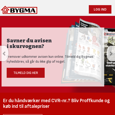
LOG IND
Produktnyheder og tests
Se vores nye univers med aktuelle nyheder til den nysgerrige
håndværker.
LÆS MERE HER
Er du håndværker med CVR-nr.? Bliv Proffkunde og
køb ind til aftalepriser