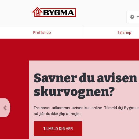
Proffshop
Tøjshop
Savner du avisen 
skurvognen?
Fremover udkommer avisen kun online. Tilmeld dig Bygmas
så går du ikke glip af noget.
TILMELD DIG HER