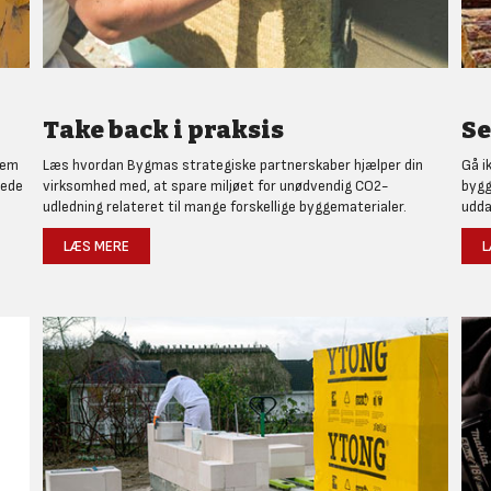
Take back i praksis
Se
nem
Læs hvordan Bygmas strategiske partnerskaber hjælper din
Gå i
rede
virksomhed med, at spare miljøet for unødvendig CO2-
bygg
udledning relateret til mange forskellige byggematerialer.
udda
LÆS MERE
L