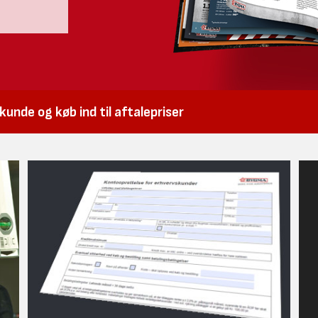
unde og køb ind til aftalepriser