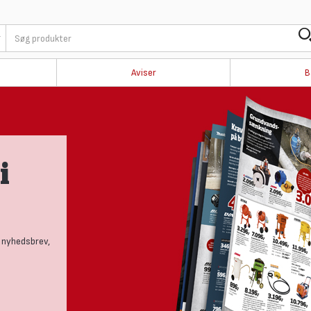
Aviser
B
i
 nyhedsbrev,