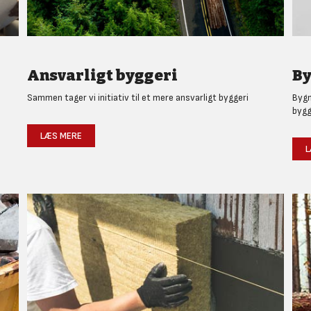
Ansvarligt byggeri
By
Sammen tager vi initiativ til et mere ansvarligt byggeri
Bygm
bygg
LÆS MERE
L