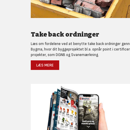
Take back ordninger
Læs om fordelene ved at benytte take back ordninger gen
Bygma, hvor dit byggeprojektet bl.a. opnår point i certifice
projekter, som DGNB og Svanemærkning.
LÆS MERE