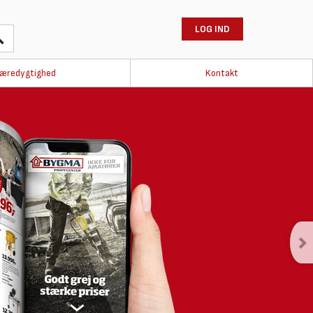
LOG IND
æredygtighed
Kontakt