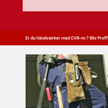
Er du håndværker med CVR-nr.? Bliv Proffk