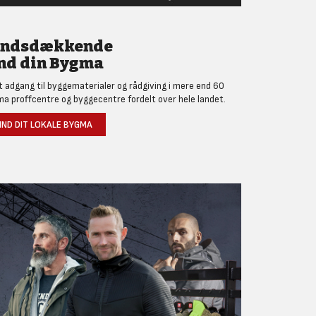
andsdækkende
nd din Bygma
et adgang til byggematerialer og rådgiving i mere end 60
a proffcentre og byggecentre fordelt over hele landet.
IND DIT LOKALE BYGMA