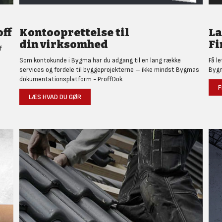
ff
Kontooprettelse til
L
din virksomhed
Fi
f
Som kontokunde i Bygma har du adgang til en lang række
Få l
services og fordele til byggeprojekterne – ikke mindst Bygmas
Bygm
dokumentationsplatform - ProffDok
F
LÆS HVAD DU GØR