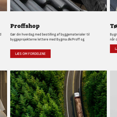
Proffshop
Tø
d
Gør din hverdag med bestilling af byggematerialer til
Bygm
byggeprojekterne lettere med Bygma.dk/Proff og
når 
L
LÆS OM FORDELENE