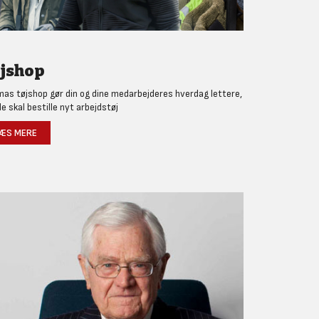
jshop
as tøjshop gør din og dine medarbejderes hverdag lettere,
de skal bestille nyt arbejdstøj
ÆS MERE