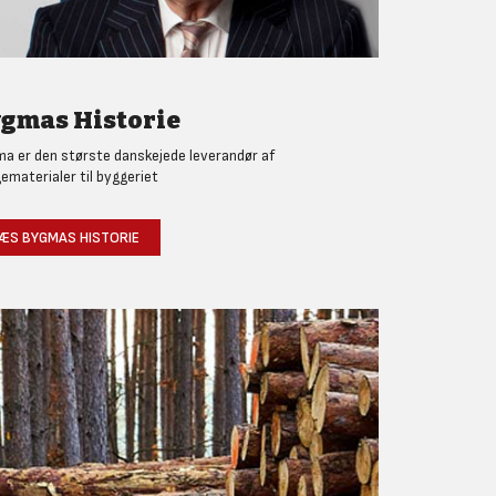
gmas Historie
a er den største danskejede leverandør af
ematerialer til byggeriet
ÆS BYGMAS HISTORIE