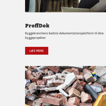
ProffDok
Byggebranchens bedste dokumentationsplatform til dine
byggeprojekter
LÆS MERE