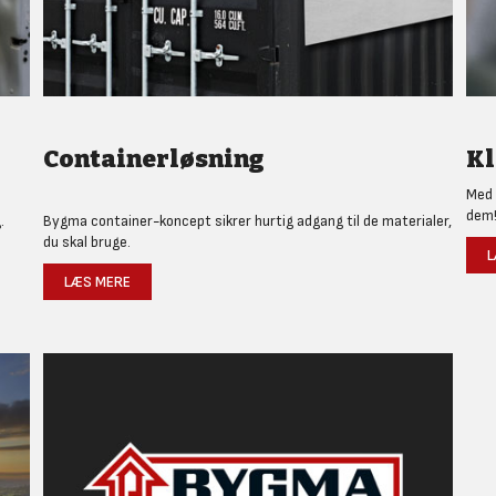
Containerløsning
Kl
Med 
dem
.
Bygma container-koncept sikrer hurtig adgang til de materialer,
du skal bruge.
L
LÆS MERE