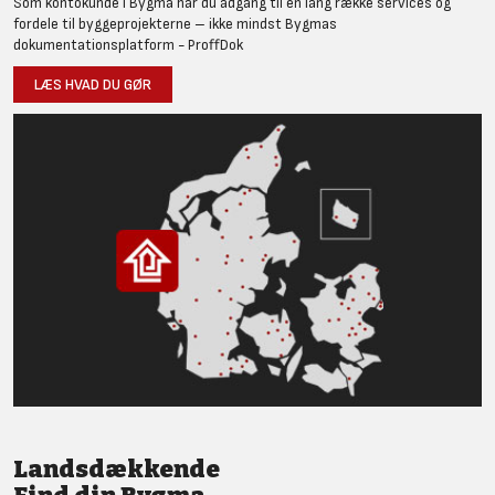
Som kontokunde i Bygma har du adgang til en lang række services og
fordele til byggeprojekterne – ikke mindst Bygmas
dokumentationsplatform - ProffDok
LÆS HVAD DU GØR
Landsdækkende