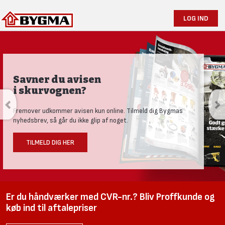
LOG IND
Savner du avisen
i skurvognen?
Fremover udkommer avisen kun online. Tilmeld dig Bygmas
nyhedsbrev, så går du ikke glip af noget.
TILMELD DIG HER
Er du håndværker med CVR-nr.? Bliv Proffkunde og
køb ind til aftalepriser