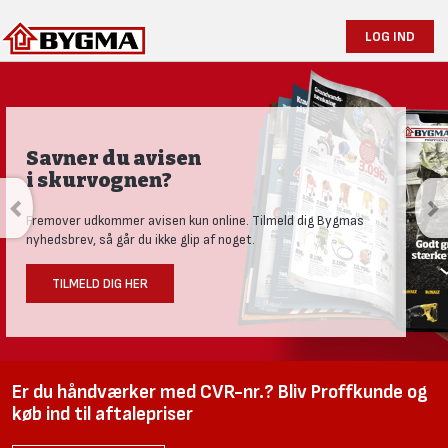
LOG IND
Savner du avisen
i skurvognen?
Fremover udkommer avisen kun online. Tilmeld dig Bygmas
nyhedsbrev, så går du ikke glip af noget.
TILMELD DIG HER
Er du håndværker med CVR-nr.? Bliv Proffkunde og
køb ind til aftalepriser