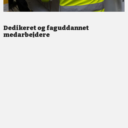
Dedikeret og faguddannet
medarbejdere
Vi står altid klar med god service og professionel vejledning.
LÆS MERE