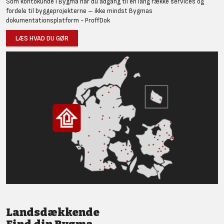
Som kontokunde i Bygma har du adgang til en lang række services og
fordele til byggeprojekterne – ikke mindst Bygmas
dokumentationsplatform - ProffDok
LÆS HVAD DU GØR
Landsdækkende