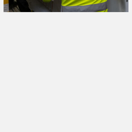
Dedikeret og faguddannet
medarbejdere
Vi står altid klar med god service og professionel vejledning.
LÆS MERE