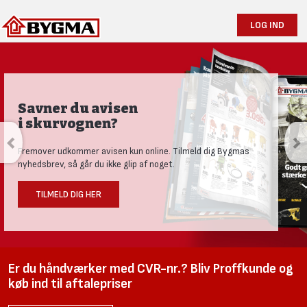
LOG IND
Savner du avisen
i skurvognen?
Fremover udkommer avisen kun online. Tilmeld dig Bygmas
nyhedsbrev, så går du ikke glip af noget.
TILMELD DIG HER
Er du håndværker med CVR-nr.? Bliv Proffkunde og
køb ind til aftalepriser