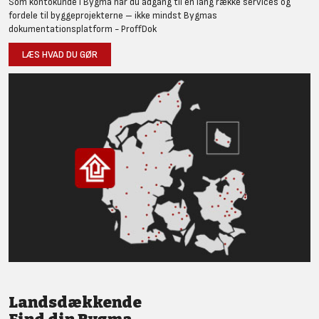
Som kontokunde i Bygma har du adgang til en lang række services og
fordele til byggeprojekterne – ikke mindst Bygmas
dokumentationsplatform - ProffDok
LÆS HVAD DU GØR
Landsdækkende