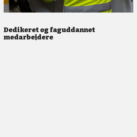
Dedikeret og faguddannet
medarbejdere
Vi står altid klar med god service og professionel vejledning.
LÆS MERE