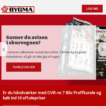
LOG IND
Savner du avisen
i skurvognen?
Fremover udkommer avisen kun online. Tilmeld dig Bygmas
nyhedsbrev, så går du ikke glip af noget.
TILMELD DIG HER
Er du håndværker med CVR-nr.? Bliv Proffkunde og
køb ind til aftalepriser