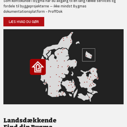
Som kontokunde i Bygma har du adgang til en lang række services og
fordele til byggeprojekterne – ikke mindst Bygmas
dokumentationsplatform - ProffDok
LÆS HVAD DU GØR
Landsdækkende