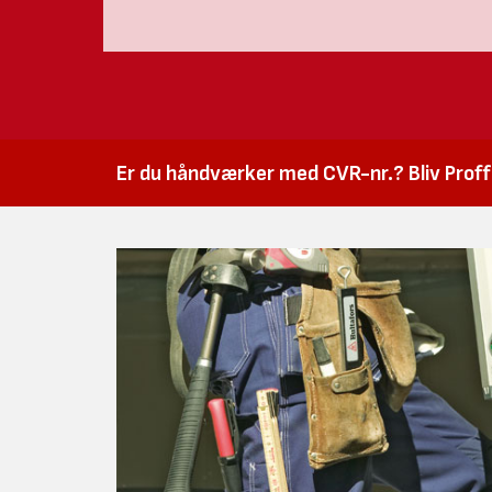
Er du håndværker med CVR-nr.? Bliv Proffk