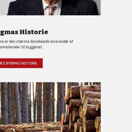
gmas Historie
a er den største danskejede leverandør af
ematerialer til byggeriet
ÆS BYGMAS HISTORIE