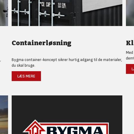
Containerløsning
Kl
Med 
dem
.
Bygma container-koncept sikrer hurtig adgang til de materialer,
du skal bruge.
L
LÆS MERE