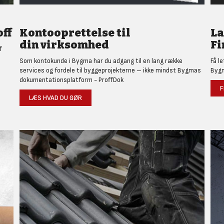
ff
Kontooprettelse til
L
din virksomhed
Fi
f
Som kontokunde i Bygma har du adgang til en lang række
Få l
services og fordele til byggeprojekterne – ikke mindst Bygmas
Bygm
dokumentationsplatform - ProffDok
F
LÆS HVAD DU GØR