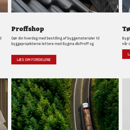
Proffshop
Tø
d
Gør din hverdag med bestilling af byggematerialer til
Bygm
byggeprojekterne lettere med Bygma.dk/Proff og
når 
L
LÆS OM FORDELENE