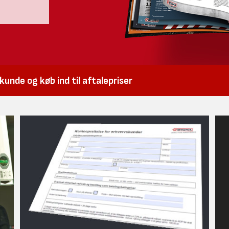
unde og køb ind til aftalepriser