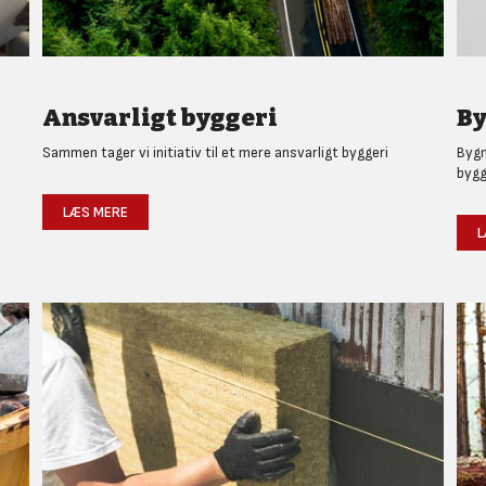
Ansvarligt byggeri
By
Sammen tager vi initiativ til et mere ansvarligt byggeri
Bygm
bygg
LÆS MERE
L