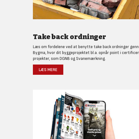
Take back ordninger
Læs om fordelene ved at benytte take back ordninger gen
Bygma, hvor dit byggeprojektet bl.a. opnår point i certifice
projekter, som DGNB og Svanemærkning.
LÆS MERE