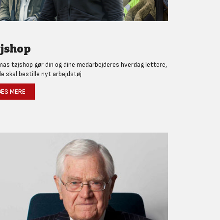
jshop
as tøjshop gør din og dine medarbejderes hverdag lettere,
de skal bestille nyt arbejdstøj
ÆS MERE