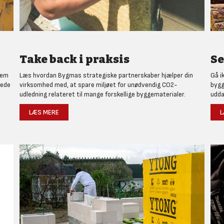
Take back i praksis
Se
nem
Læs hvordan Bygmas strategiske partnerskaber hjælper din
Gå i
rede
virksomhed med, at spare miljøet for unødvendig CO2-
bygg
udledning relateret til mange forskellige byggematerialer.
udda
LÆS MERE
L