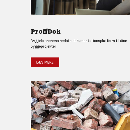
ProffDok
Byggebranchens bedste dokumentationsplatform til dine
byggeprojekter
LÆS MERE