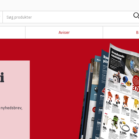
Aviser
B
Produktny
tests
Se vores nye univers med aktuelle ny
håndværker.
LÆS MERE HER