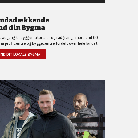
andsdækkende
nd din Bygma
et adgang til byggematerialer og rådgiving i mere end 60
a proffcentre og byggecentre fordelt over hele landet.
IND DIT LOKALE BYGMA