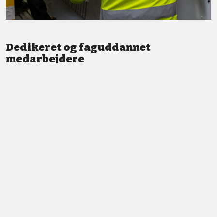
Dedikeret og faguddannet
medarbejdere
Vi står altid klar med god service og professionel vejledning.
LÆS MERE