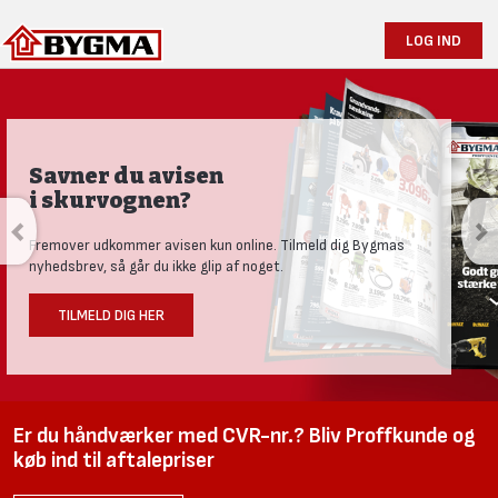
LOG IND
Savner du avisen
i skurvognen?
Fremover udkommer avisen kun online. Tilmeld dig Bygmas
nyhedsbrev, så går du ikke glip af noget.
TILMELD DIG HER
Er du håndværker med CVR-nr.? Bliv Proffkunde og
køb ind til aftalepriser