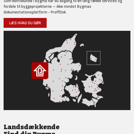
Som kontokunde i Bygma har du adgang til en lang række services og
fordele til byggeprojekterne – ikke mindst Bygmas
dokumentationsplatform - ProffDok
LÆS HVAD DU GØR
Landsdækkende