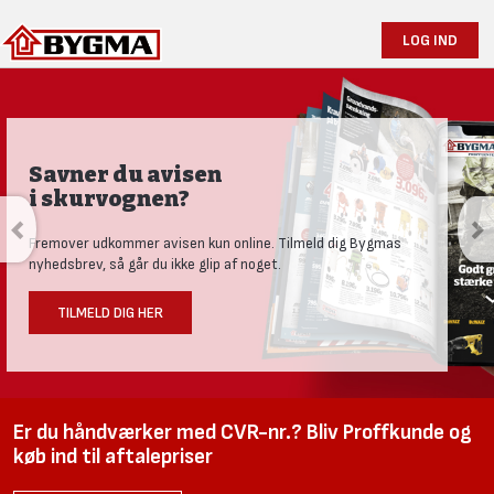
LOG IND
Savner du avisen
i skurvognen?
Fremover udkommer avisen kun online. Tilmeld dig Bygmas
nyhedsbrev, så går du ikke glip af noget.
TILMELD DIG HER
Er du håndværker med CVR-nr.? Bliv Proffkunde og
køb ind til aftalepriser