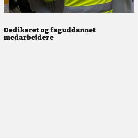
Dedikeret og faguddannet
medarbejdere
Vi står altid klar med god service og professionel vejledning.
LÆS MERE