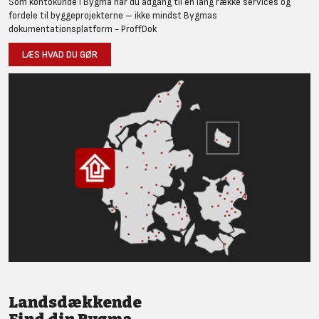
Som kontokunde i Bygma har du adgang til en lang række services og
fordele til byggeprojekterne – ikke mindst Bygmas
dokumentationsplatform - ProffDok
LÆS HVAD DU GØR
Landsdækkende