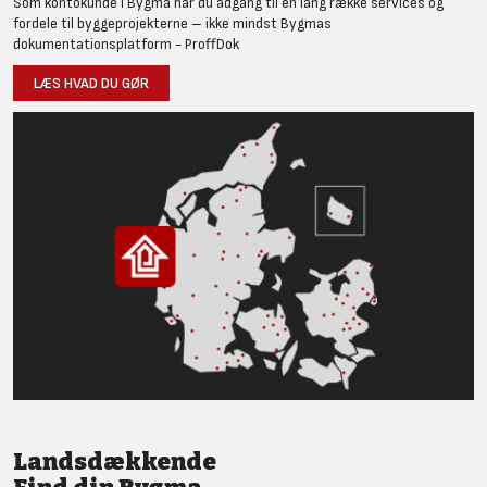
Som kontokunde i Bygma har du adgang til en lang række services og
fordele til byggeprojekterne – ikke mindst Bygmas
dokumentationsplatform - ProffDok
LÆS HVAD DU GØR
Landsdækkende