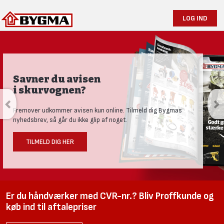
LOG IND
Savner du avisen
i skurvognen?
Fremover udkommer avisen kun online. Tilmeld dig Bygmas
nyhedsbrev, så går du ikke glip af noget.
TILMELD DIG HER
Er du håndværker med CVR-nr.? Bliv Proffkunde og
køb ind til aftalepriser