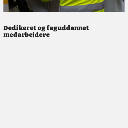
Dedikeret og faguddannet
medarbejdere
Vi står altid klar med god service og professionel vejledning.
LÆS MERE