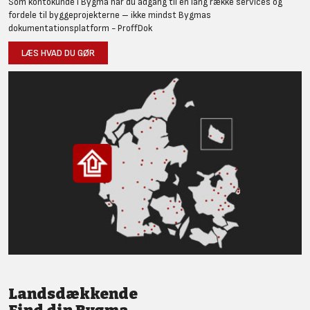
Som kontokunde i Bygma har du adgang til en lang række services og
fordele til byggeprojekterne – ikke mindst Bygmas
dokumentationsplatform - ProffDok
LÆS HVAD DU GØR
Landsdækkende