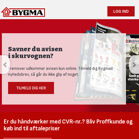
LOG IND
Produktnyheder og tests
Se vores nye univers med aktuelle nyheder til den nysgerrige
håndværker.
LÆS MERE HER
Er du håndværker med CVR-nr.? Bliv Proffkunde og
køb ind til aftalepriser