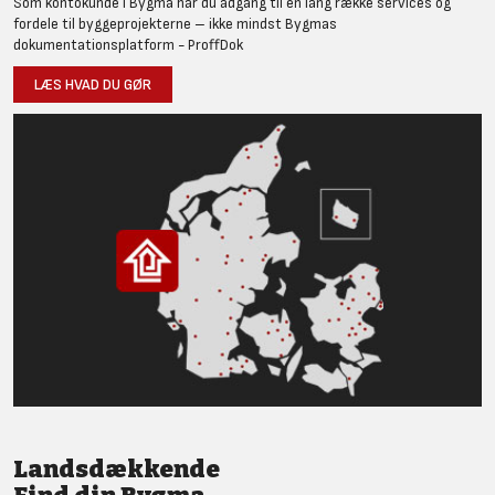
Som kontokunde i Bygma har du adgang til en lang række services og
fordele til byggeprojekterne – ikke mindst Bygmas
dokumentationsplatform - ProffDok
LÆS HVAD DU GØR
Landsdækkende