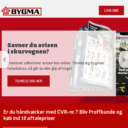
LOG IND
Savner du avisen
i skurvognen?
Fremover udkommer avisen kun online. Tilmeld dig Bygmas
nyhedsbrev, så går du ikke glip af noget.
TILMELD DIG HER
Er du håndværker med CVR-nr.? Bliv Proffkunde og
køb ind til aftalepriser