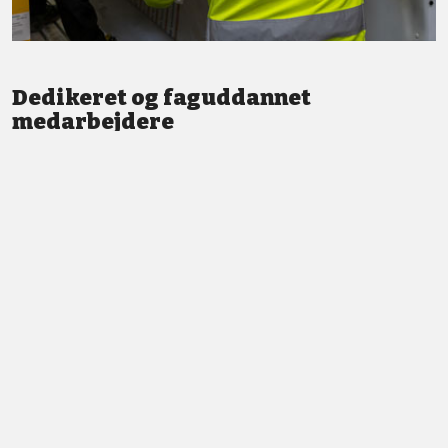
Dedikeret og faguddannet
medarbejdere
Vi står altid klar med god service og professionel vejledning.
LÆS MERE