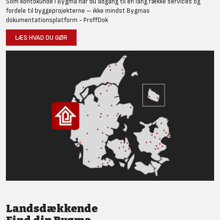
Som kontokunde i Bygma har du adgang til en lang række services og
fordele til byggeprojekterne – ikke mindst Bygmas
dokumentationsplatform - ProffDok
LÆS HVAD DU GØR
Landsdækkende