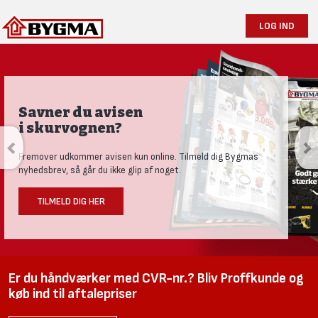
LOG IND
Savner du avisen
i skurvognen?
Fremover udkommer avisen kun online. Tilmeld dig Bygmas
nyhedsbrev, så går du ikke glip af noget.
TILMELD DIG HER
Er du håndværker med CVR-nr.? Bliv Proffkunde og
køb ind til aftalepriser