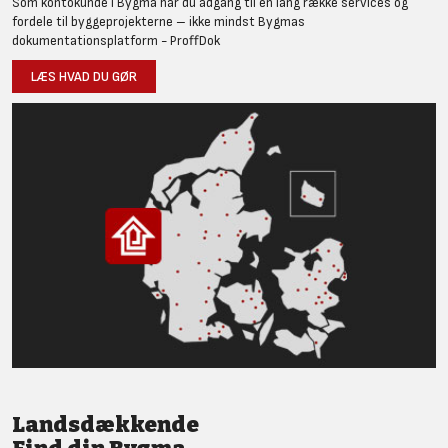
Som kontokunde i Bygma har du adgang til en lang række services og
fordele til byggeprojekterne – ikke mindst Bygmas
dokumentationsplatform - ProffDok
LÆS HVAD DU GØR
Landsdækkende