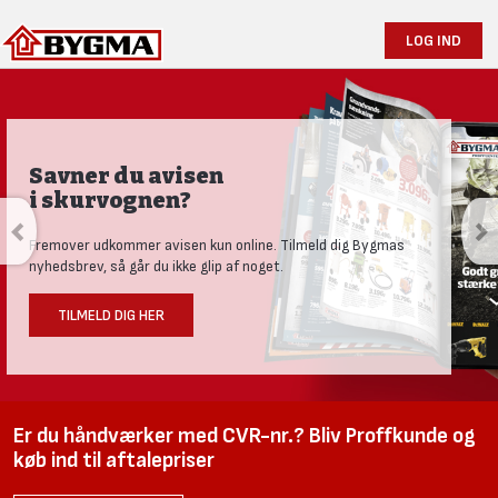
LOG IND
Savner du avisen
i skurvognen?
Fremover udkommer avisen kun online. Tilmeld dig Bygmas
nyhedsbrev, så går du ikke glip af noget.
TILMELD DIG HER
Er du håndværker med CVR-nr.? Bliv Proffkunde og
køb ind til aftalepriser