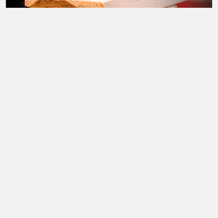
Sortiment – test og produktnyheder
I Bygma har vi ikke hvad som helst på hylderne!
LÆS MERE