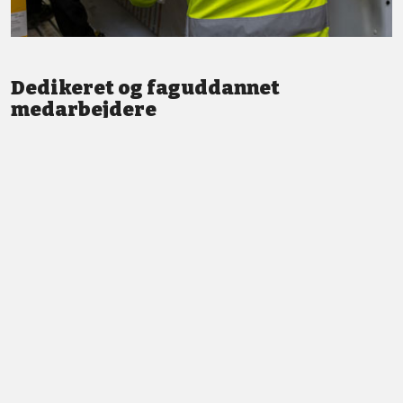
Dedikeret og faguddannet
medarbejdere
Vi står altid klar med god service og professionel vejledning.
LÆS MERE