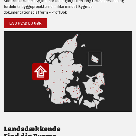
Som kontokunde i Bygma har du adgang til en lang række services og
fordele til byggeprojekterne – ikke mindst Bygmas
dokumentationsplatform - ProffDok
LÆS HVAD DU GØR
Landsdækkende