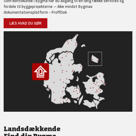
Som kontokunde i Bygma har du adgang til en lang række services og
fordele til byggeprojekterne – ikke mindst Bygmas
dokumentationsplatform - ProffDok
LÆS HVAD DU GØR
Landsdækkende