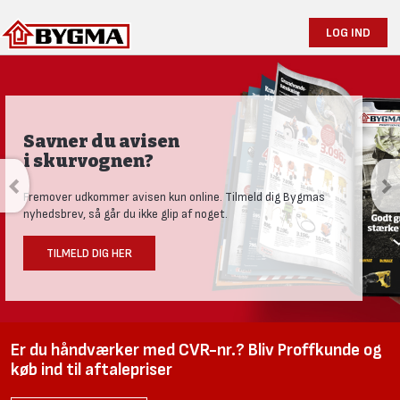
LOG IND
Savner du avisen
i skurvognen?
Fremover udkommer avisen kun online. Tilmeld dig Bygmas
nyhedsbrev, så går du ikke glip af noget.
TILMELD DIG HER
Er du håndværker med CVR-nr.? Bliv Proffkunde og
køb ind til aftalepriser