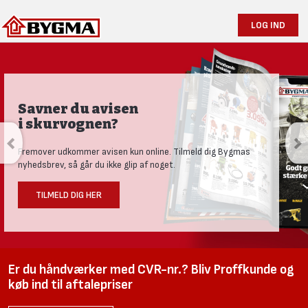
LOG IND
Savner du avisen
i skurvognen?
Fremover udkommer avisen kun online. Tilmeld dig Bygmas
nyhedsbrev, så går du ikke glip af noget.
TILMELD DIG HER
Er du håndværker med CVR-nr.? Bliv Proffkunde og
køb ind til aftalepriser