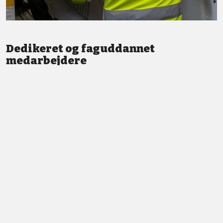
Dedikeret og faguddannet
medarbejdere
Vi står altid klar med god service og professionel vejledning.
LÆS MERE