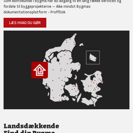
Som kontokunde i Bygma har du adgang til en lang række services og
fordele til byggeprojekterne – ikke mindst Bygmas
dokumentationsplatform - ProffDok
LÆS HVAD DU GØR
Landsdækkende