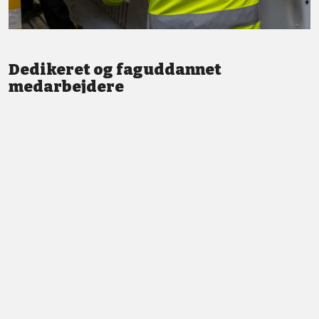
Dedikeret og faguddannet
medarbejdere
Vi står altid klar med god service og professionel vejledning.
LÆS MERE