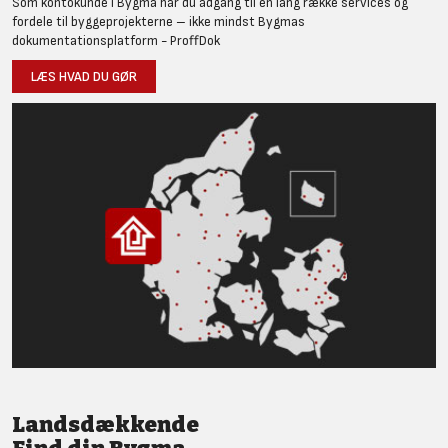
Som kontokunde i Bygma har du adgang til en lang række services og
fordele til byggeprojekterne – ikke mindst Bygmas
dokumentationsplatform - ProffDok
LÆS HVAD DU GØR
Landsdækkende