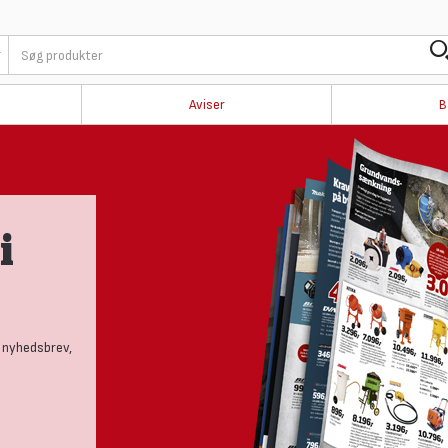
Aviser
B
i
 nyhedsbrev,