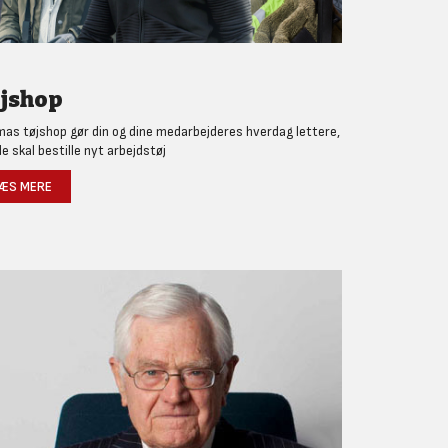
jshop
as tøjshop gør din og dine medarbejderes hverdag lettere,
de skal bestille nyt arbejdstøj
ÆS MERE