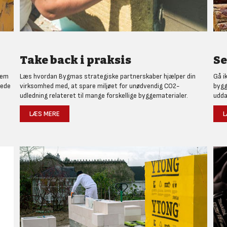
Take back i praksis
Se
nem
Læs hvordan Bygmas strategiske partnerskaber hjælper din
Gå i
rede
virksomhed med, at spare miljøet for unødvendig CO2-
bygg
udledning relateret til mange forskellige byggematerialer.
udda
LÆS MERE
L