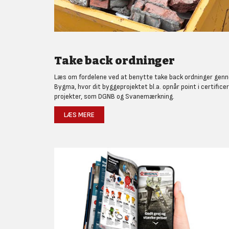
Take back ordninger
Læs om fordelene ved at benytte take back ordninger gen
Bygma, hvor dit byggeprojektet bl.a. opnår point i certifice
projekter, som DGNB og Svanemærkning.
LÆS MERE