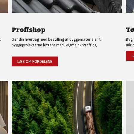
Proffshop
Tø
d
Gør din hverdag med bestilling af byggematerialer til
Bygm
byggeprojekterne lettere med Bygma.dk/Proff og
når 
L
LÆS OM FORDELENE