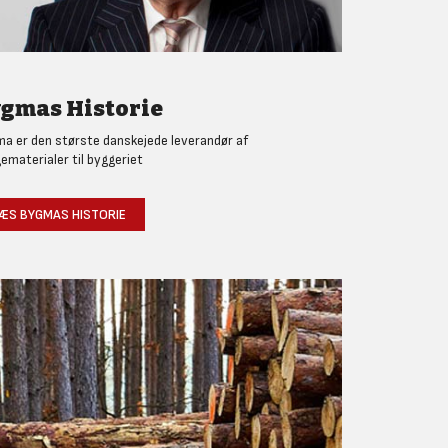
gmas Historie
a er den største danskejede leverandør af
ematerialer til byggeriet
ÆS BYGMAS HISTORIE