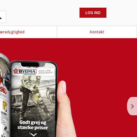
LOG IND
æredygtighed
Kontakt