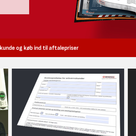
unde og køb ind til aftalepriser