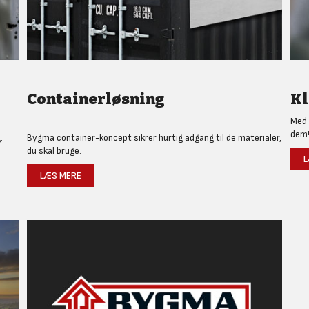
Containerløsning
Kl
Med 
dem
.
Bygma container-koncept sikrer hurtig adgang til de materialer,
du skal bruge.
L
LÆS MERE