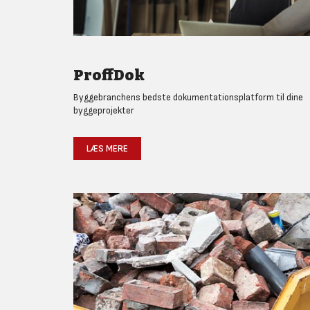
ProffDok
Byggebranchens bedste dokumentationsplatform til dine
byggeprojekter
LÆS MERE