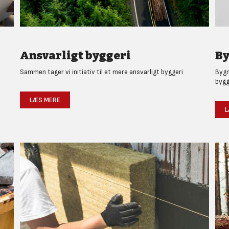
Ansvarligt byggeri
By
Sammen tager vi initiativ til et mere ansvarligt byggeri
Bygm
bygg
LÆS MERE
L