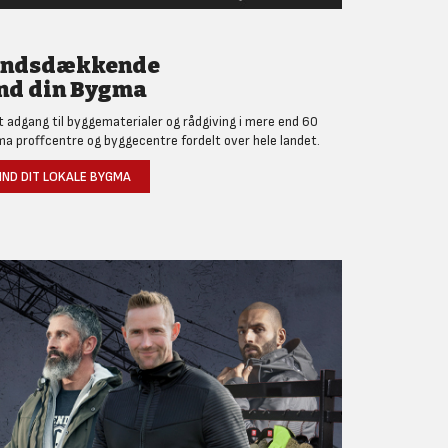
andsdækkende
nd din Bygma
et adgang til byggematerialer og rådgiving i mere end 60
a proffcentre og byggecentre fordelt over hele landet.
IND DIT LOKALE BYGMA