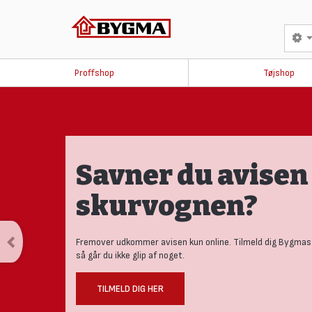
Proffshop
Tøjshop
Savner du avisen 
skurvognen?
Fremover udkommer avisen kun online. Tilmeld dig Bygmas
så går du ikke glip af noget.
TILMELD DIG HER