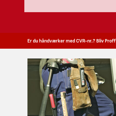
Er du håndværker med CVR-nr.? Bliv Proffk