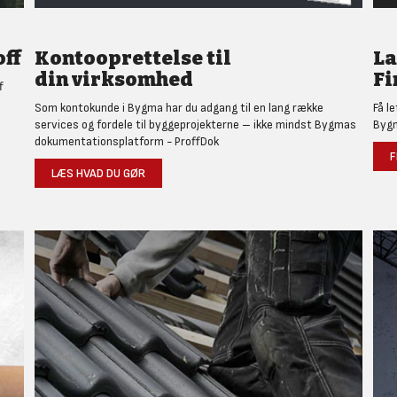
ff
Kontooprettelse til
L
din virksomhed
Fi
f
Som kontokunde i Bygma har du adgang til en lang række
Få l
services og fordele til byggeprojekterne – ikke mindst Bygmas
Bygm
dokumentationsplatform - ProffDok
F
LÆS HVAD DU GØR