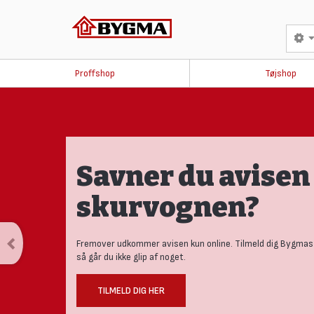
Proffshop
Tøjshop
Produktnyheder
tests
Se vores nye univers med aktuelle nyheder til den nysger
håndværker.
LÆS MERE HER