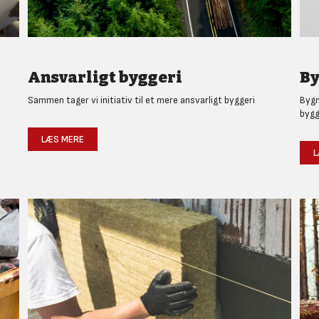
Ansvarligt byggeri
By
Sammen tager vi initiativ til et mere ansvarligt byggeri
Bygm
bygg
LÆS MERE
L