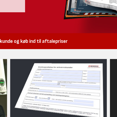
unde og køb ind til aftalepriser