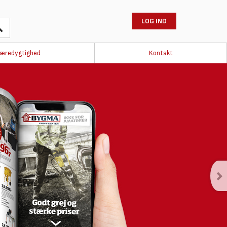
LOG IND
æredygtighed
Kontakt