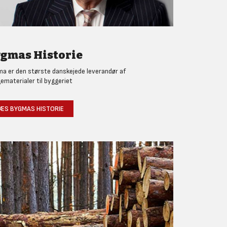
gmas Historie
a er den største danskejede leverandør af
ematerialer til byggeriet
ÆS BYGMAS HISTORIE