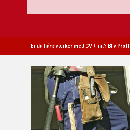
Er du håndværker med CVR-nr.? Bliv Proffk