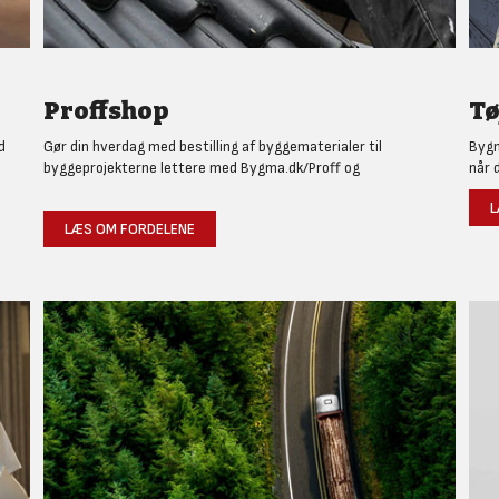
Proffshop
Tø
d
Gør din hverdag med bestilling af byggematerialer til
Bygm
byggeprojekterne lettere med Bygma.dk/Proff og
når 
L
LÆS OM FORDELENE