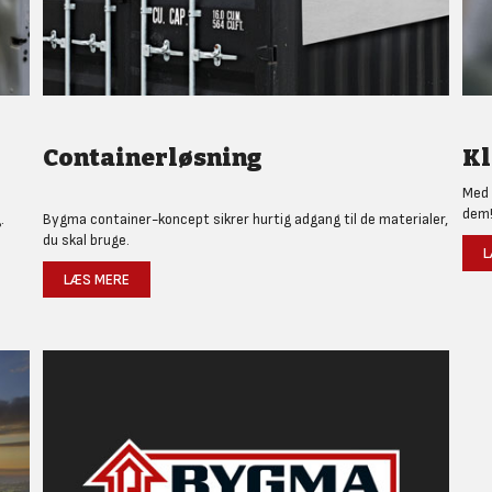
Containerløsning
Kl
Med 
dem
.
Bygma container-koncept sikrer hurtig adgang til de materialer,
du skal bruge.
L
LÆS MERE