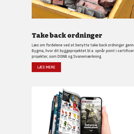
Take back ordninger
Læs om fordelene ved at benytte take back ordninger gen
Bygma, hvor dit byggeprojektet bl.a. opnår point i certifice
projekter, som DGNB og Svanemærkning.
LÆS MERE