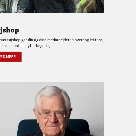
jshop
as tøjshop gør din og dine medarbejderes hverdag lettere,
de skal bestille nyt arbejdstøj
ÆS MERE