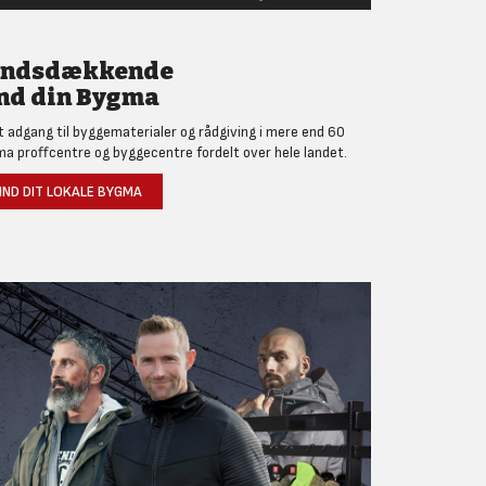
andsdækkende
nd din Bygma
et adgang til byggematerialer og rådgiving i mere end 60
a proffcentre og byggecentre fordelt over hele landet.
IND DIT LOKALE BYGMA