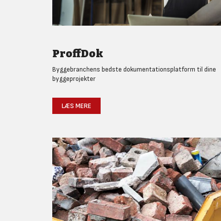
ProffDok
Byggebranchens bedste dokumentationsplatform til dine
byggeprojekter
LÆS MERE