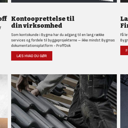
ff
Kontooprettelse til
L
din virksomhed
Fi
f
Som kontokunde i Bygma har du adgang til en lang række
Få l
services og fordele til byggeprojekterne – ikke mindst Bygmas
Bygm
dokumentationsplatform - ProffDok
F
LÆS HVAD DU GØR