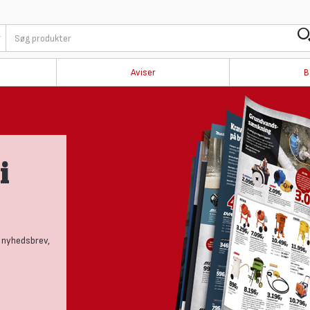
Aviser
B
 og
rige