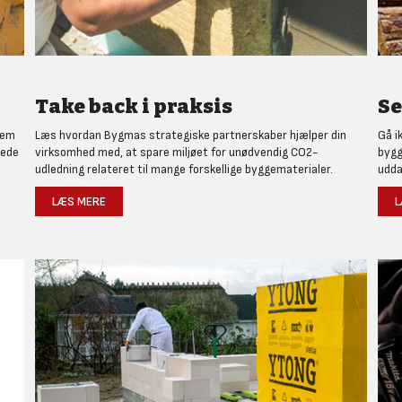
Take back i praksis
Se
nem
Læs hvordan Bygmas strategiske partnerskaber hjælper din
Gå i
rede
virksomhed med, at spare miljøet for unødvendig CO2-
bygg
udledning relateret til mange forskellige byggematerialer.
udda
LÆS MERE
L