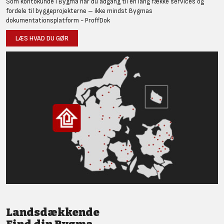
Som kontokunde i Bygma har du adgang til en lang række services og
fordele til byggeprojekterne – ikke mindst Bygmas
dokumentationsplatform - ProffDok
LÆS HVAD DU GØR
Landsdækkende