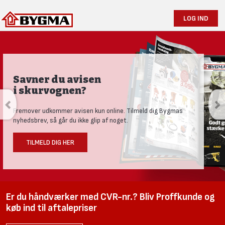
LOG IND
Produktnyheder og tests
Se vores nye univers med aktuelle nyheder til den nysgerrige
håndværker.
LÆS MERE HER
Er du håndværker med CVR-nr.? Bliv Proffkunde og
køb ind til aftalepriser