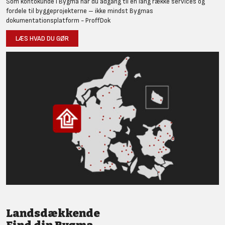
Som kontokunde i Bygma har du adgang til en lang række services og
fordele til byggeprojekterne – ikke mindst Bygmas
dokumentationsplatform - ProffDok
LÆS HVAD DU GØR
Landsdækkende