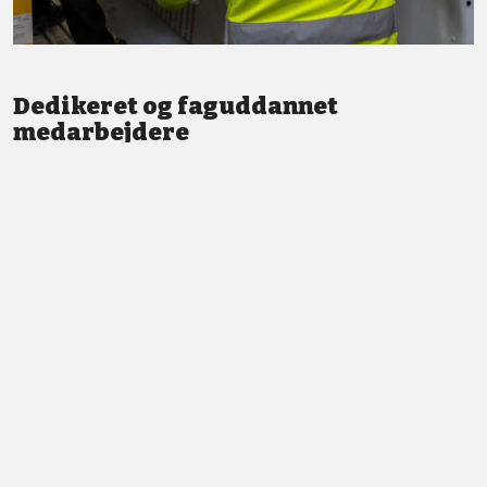
Dedikeret og faguddannet
medarbejdere
Vi står altid klar med god service og professionel vejledning.
LÆS MERE