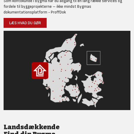
Som kontokunde i Bygma har du adgang til en lang række services og
fordele til byggeprojekterne – ikke mindst Bygmas
dokumentationsplatform - ProffDok
LÆS HVAD DU GØR
Landsdækkende