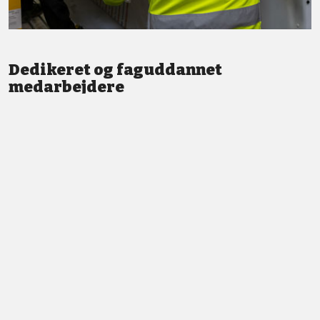
Dedikeret og faguddannet
medarbejdere
Vi står altid klar med god service og professionel vejledning.
LÆS MERE