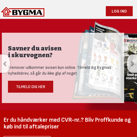
LOG IND
Savner du avisen
i skurvognen?
Fremover udkommer avisen kun online. Tilmeld dig Bygmas
nyhedsbrev, så går du ikke glip af noget.
TILMELD DIG HER
Er du håndværker med CVR-nr.? Bliv Proffkunde og
køb ind til aftalepriser