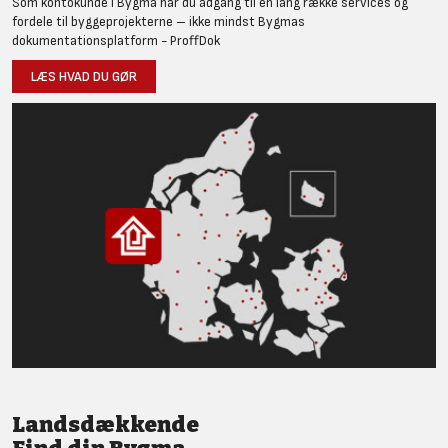
Som kontokunde i Bygma har du adgang til en lang række services og
fordele til byggeprojekterne – ikke mindst Bygmas
dokumentationsplatform - ProffDok
LÆS HVAD DU GØR
Landsdækkende