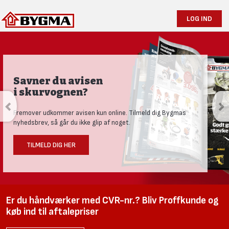
LOG IND
Savner du avisen
i skurvognen?
Fremover udkommer avisen kun online. Tilmeld dig Bygmas
nyhedsbrev, så går du ikke glip af noget.
TILMELD DIG HER
Er du håndværker med CVR-nr.? Bliv Proffkunde og
køb ind til aftalepriser