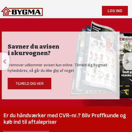
LOG IND
Savner du avisen
i skurvognen?
Fremover udkommer avisen kun online. Tilmeld dig Bygmas
nyhedsbrev, så går du ikke glip af noget.
TILMELD DIG HER
Er du håndværker med CVR-nr.? Bliv Proffkunde og
køb ind til aftalepriser