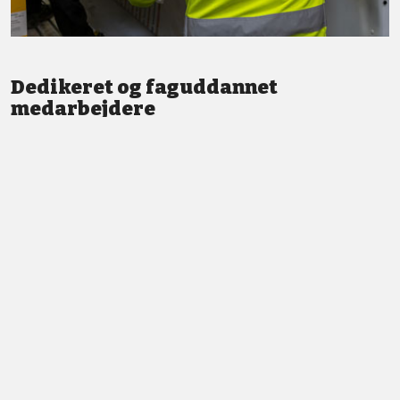
Dedikeret og faguddannet
medarbejdere
Vi står altid klar med god service og professionel vejledning.
LÆS MERE