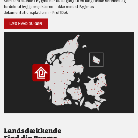
Som kontokunde i Bygma har du adgang til en lang række services og
fordele til byggeprojekterne – ikke mindst Bygmas
dokumentationsplatform - ProffDok
LÆS HVAD DU GØR
Landsdækkende