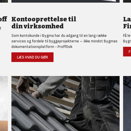
ff
Kontooprettelse til
L
din virksomhed
Fi
f
Som kontokunde i Bygma har du adgang til en lang række
Få l
services og fordele til byggeprojekterne – ikke mindst Bygmas
Bygm
dokumentationsplatform - ProffDok
F
LÆS HVAD DU GØR