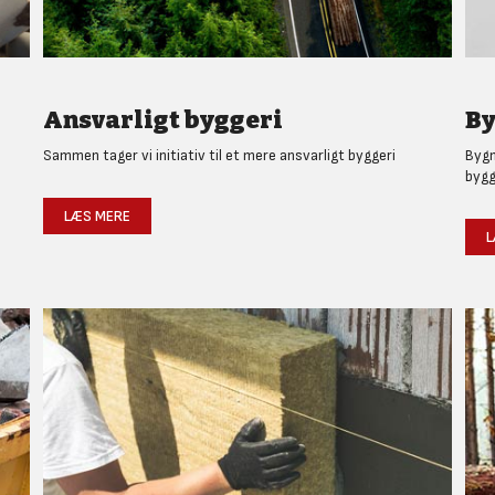
Ansvarligt byggeri
By
Sammen tager vi initiativ til et mere ansvarligt byggeri
Bygm
bygg
LÆS MERE
L