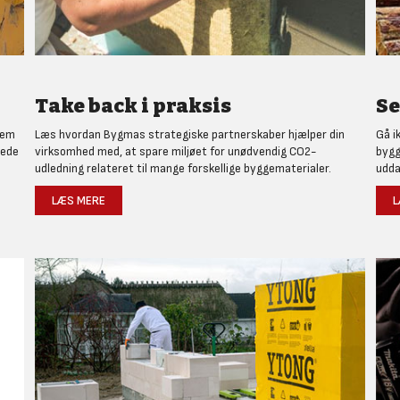
Take back i praksis
Se
nem
Læs hvordan Bygmas strategiske partnerskaber hjælper din
Gå i
rede
virksomhed med, at spare miljøet for unødvendig CO2-
bygg
udledning relateret til mange forskellige byggematerialer.
udda
LÆS MERE
L