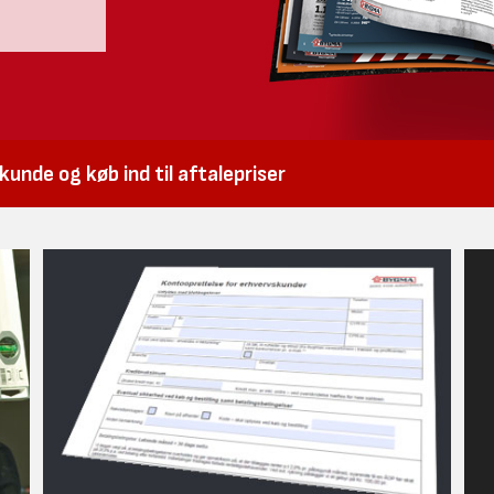
unde og køb ind til aftalepriser