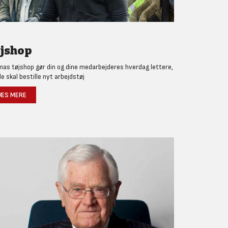
jshop
as tøjshop gør din og dine medarbejderes hverdag lettere,
de skal bestille nyt arbejdstøj
ÆS MERE