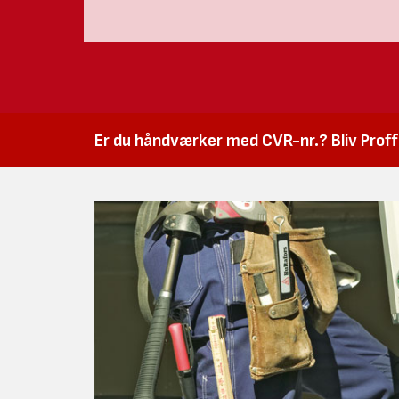
Er du håndværker med CVR-nr.? Bliv Proffk