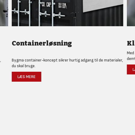
Containerløsning
Kl
Med 
dem
.
Bygma container-koncept sikrer hurtig adgang til de materialer,
du skal bruge.
L
LÆS MERE