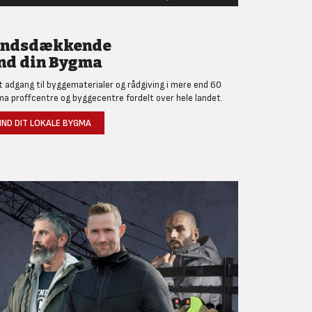
andsdækkende
nd din Bygma
et adgang til byggematerialer og rådgiving i mere end 60
a proffcentre og byggecentre fordelt over hele landet.
IND DIT LOKALE BYGMA