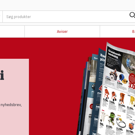
Aviser
B
i
 nyhedsbrev,