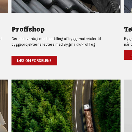
Proffshop
Tø
d
Gør din hverdag med bestilling af byggematerialer til
Bygm
byggeprojekterne lettere med Bygma.dk/Proff og
når 
L
LÆS OM FORDELENE