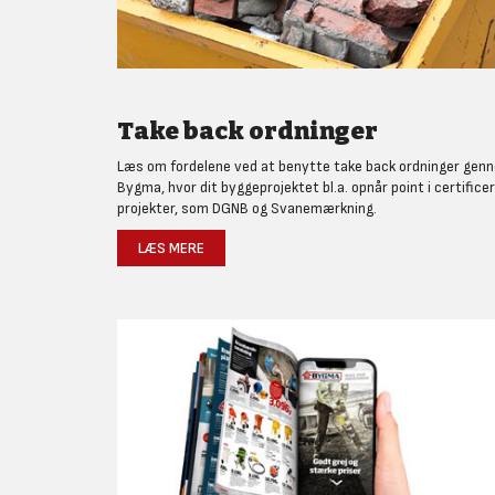
Take back ordninger
Læs om fordelene ved at benytte take back ordninger gen
Bygma, hvor dit byggeprojektet bl.a. opnår point i certifice
projekter, som DGNB og Svanemærkning.
LÆS MERE