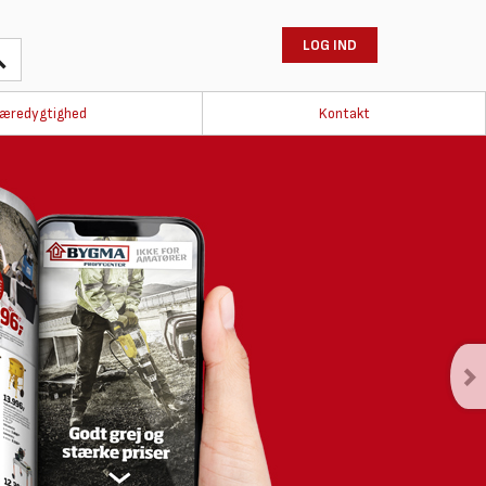
LOG IND
æredygtighed
Kontakt