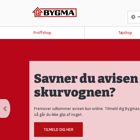
Proffshop
Tøjshop
Savner du avisen 
skurvognen?
Fremover udkommer avisen kun online. Tilmeld dig Bygmas
så går du ikke glip af noget.
TILMELD DIG HER