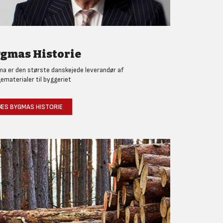
gmas Historie
a er den største danskejede leverandør af
ematerialer til byggeriet
ÆS BYGMAS HISTORIE