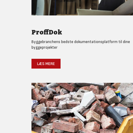
ProffDok
Byggebranchens bedste dokumentationsplatform til dine
byggeprojekter
LÆS MERE