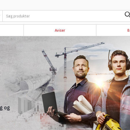
Aviser
B
i
 nyhedsbrev,