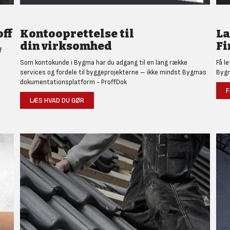
ff
Kontooprettelse til
L
din virksomhed
Fi
f
Som kontokunde i Bygma har du adgang til en lang række
Få l
services og fordele til byggeprojekterne – ikke mindst Bygmas
Bygm
dokumentationsplatform - ProffDok
F
LÆS HVAD DU GØR