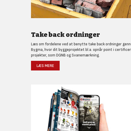
Take back ordninger
Læs om fordelene ved at benytte take back ordninger gen
Bygma, hvor dit byggeprojektet bl.a. opnår point i certifice
projekter, som DGNB og Svanemærkning.
LÆS MERE