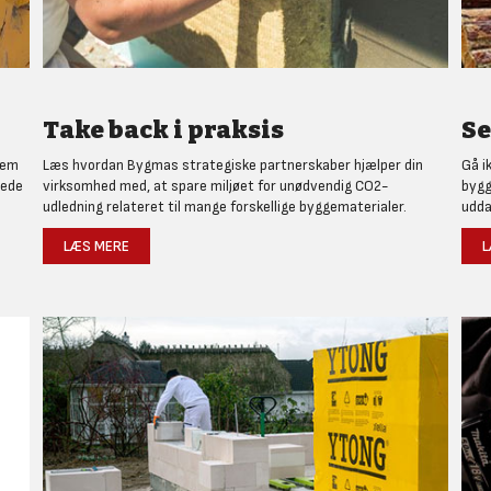
Take back i praksis
Se
nem
Læs hvordan Bygmas strategiske partnerskaber hjælper din
Gå i
rede
virksomhed med, at spare miljøet for unødvendig CO2-
bygg
udledning relateret til mange forskellige byggematerialer.
udda
LÆS MERE
L