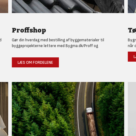
Proffshop
Tø
d
Gør din hverdag med bestilling af byggematerialer til
Bygm
byggeprojekterne lettere med Bygma.dk/Proff og
når 
L
LÆS OM FORDELENE