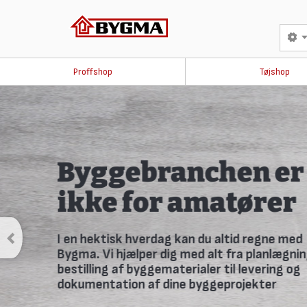
Proffshop
Tøjshop
Savner du avisen 
skurvognen?
Fremover udkommer avisen kun online. Tilmeld dig Bygmas
så går du ikke glip af noget.
TILMELD DIG HER