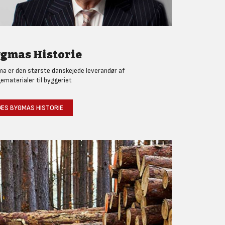
gmas Historie
a er den største danskejede leverandør af
ematerialer til byggeriet
ÆS BYGMAS HISTORIE