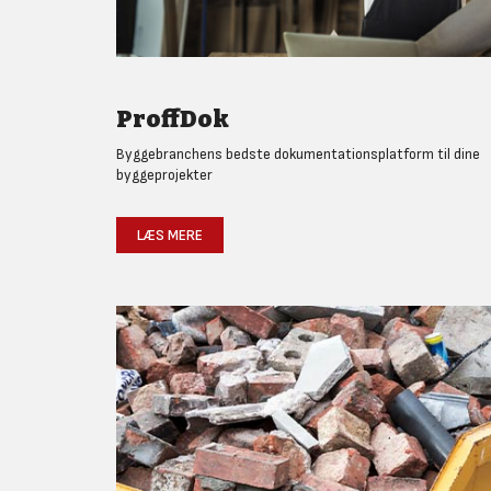
ProffDok
Byggebranchens bedste dokumentationsplatform til dine
byggeprojekter
LÆS MERE