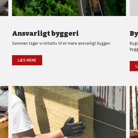
Ansvarligt byggeri
By
Sammen tager vi initiativ til et mere ansvarligt byggeri
Bygm
bygg
LÆS MERE
L