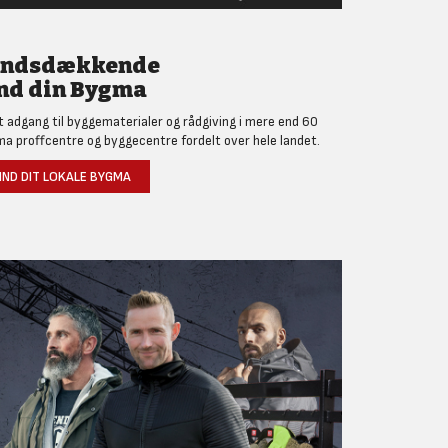
andsdækkende
nd din Bygma
et adgang til byggematerialer og rådgiving i mere end 60
a proffcentre og byggecentre fordelt over hele landet.
IND DIT LOKALE BYGMA