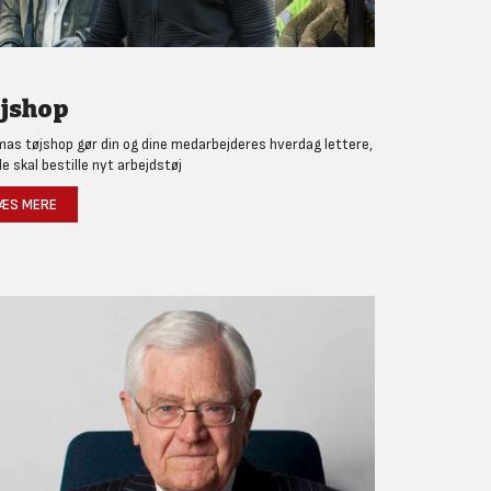
jshop
as tøjshop gør din og dine medarbejderes hverdag lettere,
de skal bestille nyt arbejdstøj
ÆS MERE