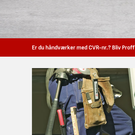
Er du håndværker med CVR-nr.? Bliv Proffk