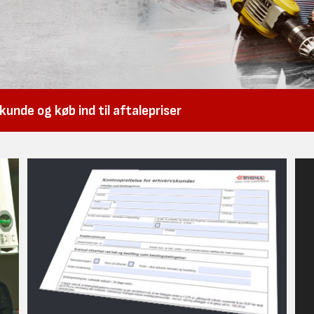
unde og køb ind til aftalepriser