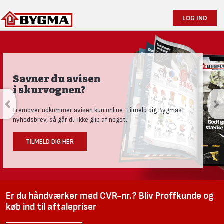
LOG IND
Savner du avisen
i skurvognen?
Fremover udkommer avisen kun online. Tilmeld dig Bygmas
nyhedsbrev, så går du ikke glip af noget.
TILMELD DIG HER
Er du håndværker med CVR-nr.? Bliv Proffkunde og
køb ind til aftalepriser