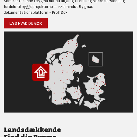
Som kontokunde i Bygma har du adgang til en lang række services og
fordele til byggeprojekterne – ikke mindst Bygmas
dokumentationsplatform - ProffDok
LÆS HVAD DU GØR
Landsdækkende