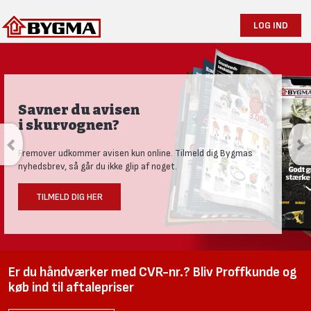
LOG IND
Savner du avisen
i skurvognen?
Fremover udkommer avisen kun online. Tilmeld dig Bygmas
nyhedsbrev, så går du ikke glip af noget.
TILMELD DIG HER
Er du håndværker med CVR-nr.? Bliv Proffkunde og
køb ind til aftalepriser