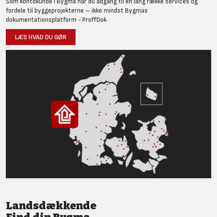
Som kontokunde i Bygma har du adgang til en lang række services og
fordele til byggeprojekterne – ikke mindst Bygmas
dokumentationsplatform - ProffDok
LÆS HVAD DU GØR
Landsdækkende